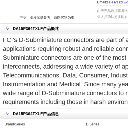
Email:
sales@szcwd
由于产品数据库庞大
售人员确认好实时在
声明：图片仅供参考，请以实物为准！
DA15P364TXLF产品概述
FCI's D-Subminiature connectors are part of a
applications requiring robust and reliable co
Subminiature connectors are one of the most
interconnects, addressing a wide variety of ap
Telecommunications, Data, Consumer, Industria
Instrumentation and Medical. Since many yea
wide range of D-Subminiature connectors to 
requirements including those in harsh enviro
DA15P364TXLF产品信息
Brand/Series
D Series