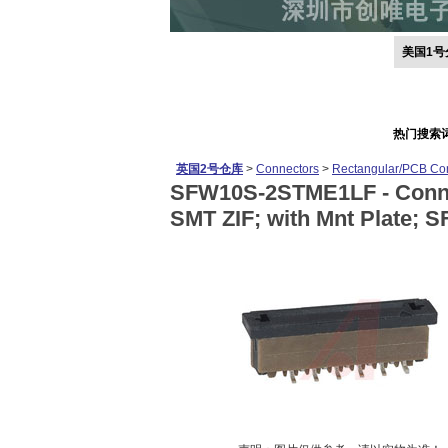
美国1号
热门搜索
英国2号仓库
>
Connectors
>
Rectangular/PCB Co
SFW10S-2STME1LF -
Conn
SMT ZIF; with Mnt Plate; S