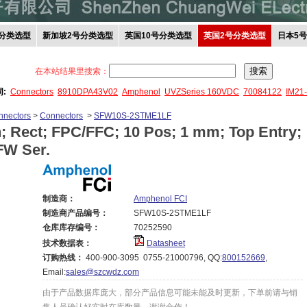
分类选型
新加坡2号分类选型
英国10号分类选型
英国2号分类选型
日本5
在本站结果里搜索：
词:
Connectors
8910DPA43V02
Amphenol
UVZSeries 160VDC
70084122
IM21
nnectors
>
Connectors
>
SFW10S-2STME1LF
; Rect; FPC/FFC; 10 Pos; 1 mm; Top Entry;
FW Ser.
制造商：
Amphenol FCI
制造商产品编号：
SFW10S-2STME1LF
仓库库存编号：
70252590
技术数据表：
Datasheet
订购热线：
400-900-3095 0755-21000796, QQ:
800152669
,
Email:
sales@szcwdz.com
由于产品数据库庞大，部分产品信息可能未能及时更新，下单前请与销