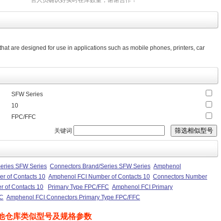
售人员确认好实时在库数量，谢谢合作！
hat are designed for use in applications such as mobile phones, printers, car
SFW Series
10
FPC/FFC
关键词
eries SFW Series
Connectors Brand/Series SFW Series
Amphenol
r of Contacts 10
Amphenol FCI Number of Contacts 10
Connectors Number
 of Contacts 10
Primary Type FPC/FFC
Amphenol FCI Primary
FC
Amphenol FCI Connectors Primary Type FPC/FFC
他仓库类似型号及规格参数