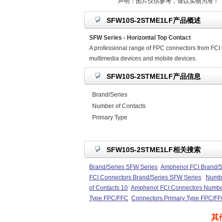
声明：图片仅供参考，请以实物为准！
SFW10S-2STME1LF产品概述
SFW Series - Horizontal Top Contact
A professional range of FPC connectors from FCI t
multimedia devices and mobile devices.
SFW10S-2STME1LF产品信息
Brand/Series
Number of Contacts
Primary Type
SFW10S-2STME1LF相关搜索
Brand/Series SFW Series
Amphenol FCI Brand/S
FCI Connectors Brand/Series SFW Series
Numbe
of Contacts 10
Amphenol FCI Connectors Number
Type FPC/FFC
Connectors Primary Type FPC/F
其