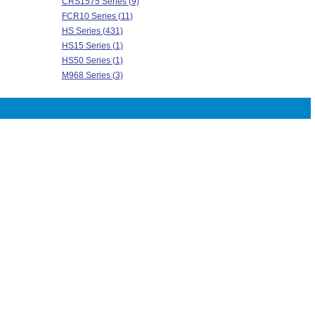
CRS1575 Series (9)
FCR10 Series (11)
HS Series (431)
HS15 Series (1)
HS50 Series (1)
M968 Series (3)
MSR-1 Series (6)
MSR-5 Series (5)
RCC025 Series (96)
RWS Series (179)
RWS7 Series (1)
ACPP Series (121)
AP725 Series (2)
AP826 Series (5)
AP836 Series (67)
CRS1050 Series (11)
FCR Series (2)
FCR5 Series (10)
HS10 Series (1)
HS300 Series (1)
HSW600 Series (9)
MRA0207 Series (345)