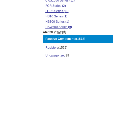
CRS1050 Series (11)
FCR Series (2)
FCR5 Series (10)
HS10 Series (1)
HS300 Series (1)
HSW600 Series (9)
ARCOL产品列表
MRA0207 Series (345)
MSR-3 Series (8)
Passive Components
(1572)
RCC Series (1)
Resistors
(1572)
RCC050 Series (98)
RWS5 Series (1)
Uncategorized
99
VRH Series (6)
AP101 Series (59)
AP821 Series (82)
AP830 Series (24)
AP851 Series (72)
CRS1575 Series (9)
FCR10 Series (11)
HS Series (431)
HS15 Series (1)
HS50 Series (1)
M968 Series (3)