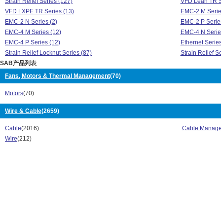
Strain Relief Series (127)
VFD Lean TR S
VFD LXPE TR Series (13)
EMC-2 M Serie
EMC-2 N Series (2)
EMC-2 P Series
EMC-4 M Series (12)
EMC-4 N Serie
EMC-4 P Series (12)
Ethernet Series
Strain Relief Locknut Series (87)
Strain Relief S
SAB产品列表
VFD Lean TR Series (9)
VFD LXPE TR S
Fans, Motors & Thermal Management
(70)
Motors
(70)
Wire & Cable
(2659)
Cable
(2016)
Cable Manag
Wire
(212)