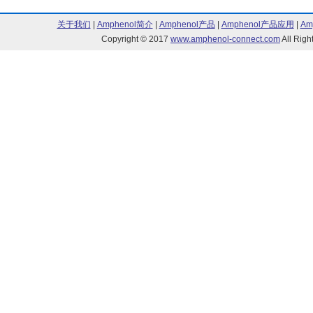
关于我们
|
Amphenol简介
|
Amphenol产品
|
Amphenol产品应用
|
Am
Copyright © 2017
www.amphenol-connect.com
All Ri