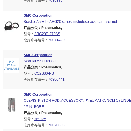
仓库库存编号：
70393864
SMC Corporation
Bracket Assy for ARG20 series; includesbracket and set nut
产品分类：Pneumatics,
型号：
ARG20P-270AS
仓库库存编号：
70071420
SMC Corporation
Seal Kit for CQ2B80
产品分类：Pneumatics,
型号：
CQ2B80-PS
仓库库存编号：
70396441
SMC Corporation
CLEVIS, PISTON ROD, ACCESSORY, PNEUMATIC, NCM CYLINDER,
1/2IN. BORE
产品分类：Pneumatics,
型号：
NY-125
仓库库存编号：
70070606