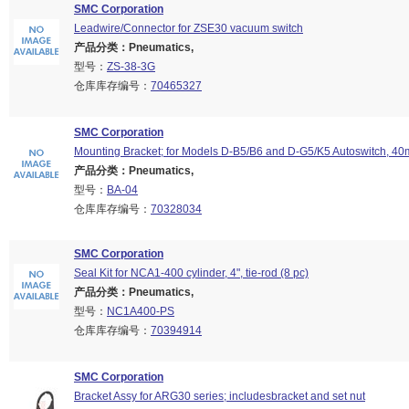
SMC Corporation
Leadwire/Connector for ZSE30 vacuum switch
产品分类：Pneumatics,
型号：
ZS-38-3G
仓库库存编号：
70465327
SMC Corporation
Mounting Bracket; for Models D-B5/B6 and D-G5/K5 Autoswitch, 4
产品分类：Pneumatics,
型号：
BA-04
仓库库存编号：
70328034
SMC Corporation
Seal Kit for NCA1-400 cylinder, 4", tie-rod (8 pc)
产品分类：Pneumatics,
型号：
NC1A400-PS
仓库库存编号：
70394914
SMC Corporation
Bracket Assy for ARG30 series; includesbracket and set nut