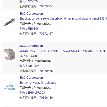
型号：
NY-075
仓库库存编号：
70070604
SMC Corporation
Shock absorber, stroke absorbtion 6mm, max allowable thrust 245N
产品分类：Pneumatics,
型号：
RB0806
仓库库存编号：
70071467
SMC Corporation
MOUNTING BRACKET, SWITCH, ACCESSORY, PNEUMATIC, CYLIN
TO 4IN. BORE
产品分类：Pneumatics,
型号：
NBT-325
仓库库存编号：
70070575
SMC Corporation
Element, hydraulic, polyprop
产品分类：Pneumatics,
型号：
EHM15R10A
仓库库存编号：
70396446