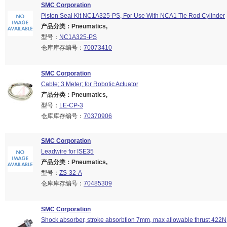
SMC Corporation
Piston Seal Kit NC1A325-PS, For Use With NCA1 Tie Rod Cylinder
产品分类：Pneumatics,
型号：
NC1A325-PS
仓库库存编号：
70073410
SMC Corporation
Cable; 3 Meter; for Robotic Actuator
产品分类：Pneumatics,
型号：
LE-CP-3
仓库库存编号：
70370906
SMC Corporation
Leadwire for ISE35
产品分类：Pneumatics,
型号：
ZS-32-A
仓库库存编号：
70485309
SMC Corporation
Shock absorber, stroke absorbtion 7mm, max allowable thrust 422N