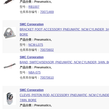
产品分类：Pneumatics,
型号：
RB1007
仓库库存编号：
70071469
SMC Corporation
BRACKET, FOOT, ACCESSORY, PNEUMATIC, NCM CYLINDER, 3/4 
BORE
产品分类：Pneumatics,
型号：
NCM-L075
仓库库存编号：
70070602
SMC Corporation
BAND, SWITCH/SENSOR, PNEUMATIC, NCM CYLINDER, 3/4IN. 
产品分类：Pneumatics,
型号：
NBA-075
仓库库存编号：
70070610
SMC Corporation
CLEVIS, PISTON ROD, ACCESSORY, PNEUMATIC, NCM CYLINDER
7/8IN. BORE
产品分类：Pneumatics,