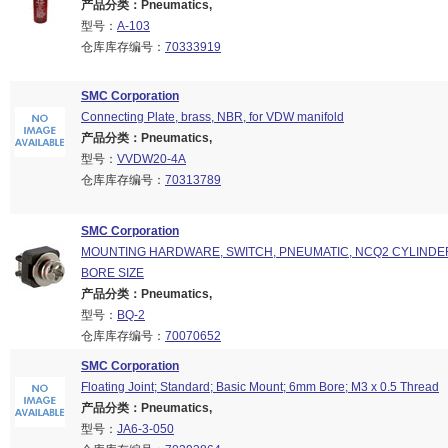
产品分类：Pneumatics,
型号：
A-103
仓库库存编号：
70333919
SMC Corporation
Connecting Plate, brass, NBR, for VDW manifold
产品分类：Pneumatics,
型号：
VVDW20-4A
仓库库存编号：
70313789
SMC Corporation
MOUNTING HARDWARE, SWITCH, PNEUMATIC, NCQ2 CYLINDER
BORE SIZE
产品分类：Pneumatics,
型号：
BQ-2
仓库库存编号：
70070652
SMC Corporation
Floating Joint; Standard; Basic Mount; 6mm Bore; M3 x 0.5 Thread
产品分类：Pneumatics,
型号：
JA6-3-050