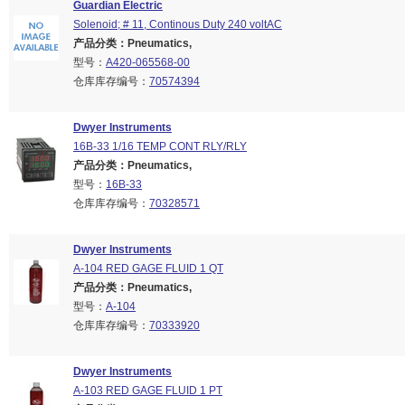
Guardian Electric
Solenoid; # 11, Continous Duty 240 voltAC
产品分类：Pneumatics,
型号：
A420-065568-00
仓库库存编号：
70574394
Dwyer Instruments
16B-33 1/16 TEMP CONT RLY/RLY
产品分类：Pneumatics,
型号：
16B-33
仓库库存编号：
70328571
Dwyer Instruments
A-104 RED GAGE FLUID 1 QT
产品分类：Pneumatics,
型号：
A-104
仓库库存编号：
70333920
Dwyer Instruments
A-103 RED GAGE FLUID 1 PT