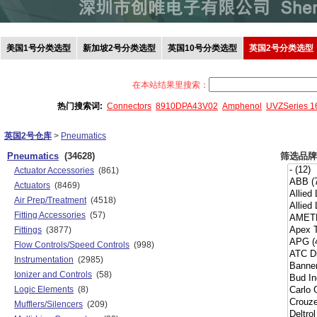
美国1号分类选型
新加坡2号分类选型
英国10号分类选型
英国2号分类选型
在本站结果里搜索：
热门搜索词:
Connectors
8910DPA43V02
Amphenol
UVZSeries 
英国2号仓库
>
Pneumatics
Pneumatics
(34628)
筛选品牌
Actuator Accessories
(861)
Actuators
(8469)
Air Prep/Treatment
(4518)
Fitting Accessories
(57)
Fittings
(3877)
Flow Controls/Speed Controls
(998)
Instrumentation
(2985)
Ionizer and Controls
(58)
Logic Elements
(8)
Mufflers/Silencers
(209)