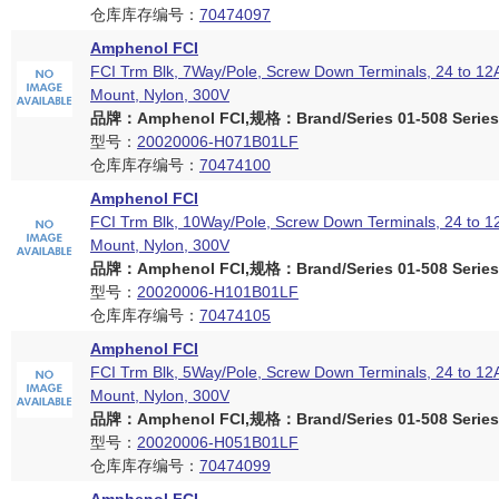
仓库库存编号：
70474097
Amphenol FCI
FCI Trm Blk, 7Way/Pole, Screw Down Terminals, 24 to 1
Mount, Nylon, 300V
品牌：Amphenol FCI,规格：Brand/Series 01-508 Series
型号：
20020006-H071B01LF
仓库库存编号：
70474100
Amphenol FCI
FCI Trm Blk, 10Way/Pole, Screw Down Terminals, 24 to 
Mount, Nylon, 300V
品牌：Amphenol FCI,规格：Brand/Series 01-508 Series
型号：
20020006-H101B01LF
仓库库存编号：
70474105
Amphenol FCI
FCI Trm Blk, 5Way/Pole, Screw Down Terminals, 24 to 1
Mount, Nylon, 300V
品牌：Amphenol FCI,规格：Brand/Series 01-508 Series
型号：
20020006-H051B01LF
仓库库存编号：
70474099