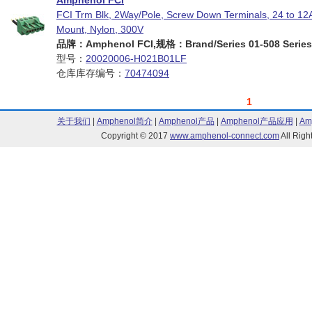
Amphenol FCI
FCI Trm Blk, 2Way/Pole, Screw Down Terminals, 24 to 1
Mount, Nylon, 300V
品牌：Amphenol FCI,规格：Brand/Series 01-508 Series
型号：
20020006-H021B01LF
仓库库存编号：
70474094
1
关于我们
|
Amphenol简介
|
Amphenol产品
|
Amphenol产品应用
|
Am
Copyright © 2017
www.amphenol-connect.com
All Ri