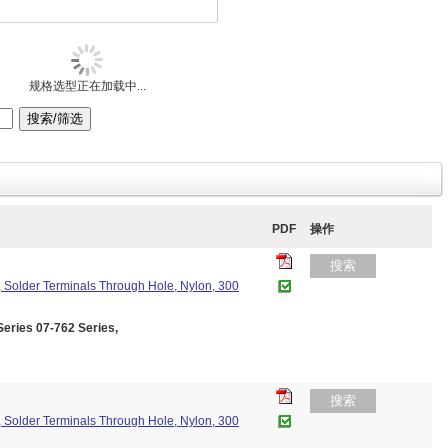
规格选型正在加载中...
PDF
操作
搜索
 Solder Terminals Through Hole, Nylon, 300
ies 07-762 Series,
搜索
 Solder Terminals Through Hole, Nylon, 300