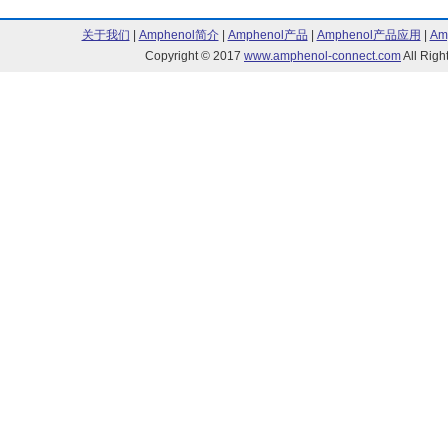
关于我们
|
Amphenol简介
|
Amphenol产品
|
Amphenol产品应用
|
Am
Copyright © 2017
www.amphenol-connect.com
All Ri