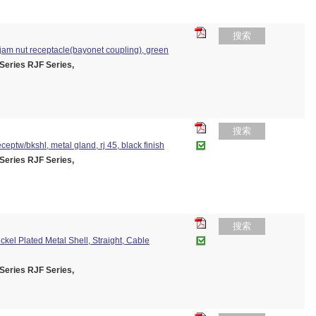
搜索
r jam nut receptacle(bayonet coupling), green
ies RJF Series,
搜索
ceptw/bkshl, metal gland, rj 45, black finish
ies RJF Series,
搜索
kel Plated Metal Shell, Straight, Cable
ies RJF Series,