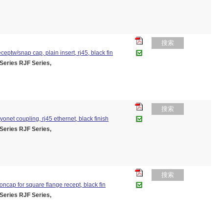
搜索
ceptw/snap cap, plain insert, rj45, black fin
ies RJF Series,
搜索
ayonet coupling, rj45 ethernet, black finish
ies RJF Series,
搜索
ioncap for square flange recept, black fin
ies RJF Series,