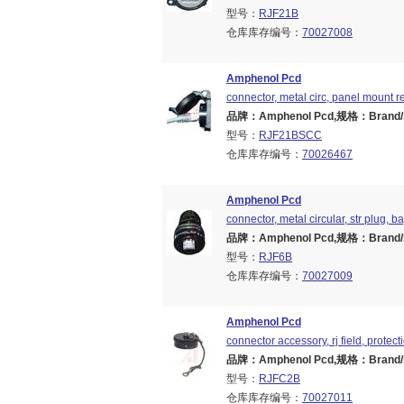
型号：
RJF21B
仓库库存编号：
70027008
Amphenol Pcd
connector, metal circ, panel mount re
品牌：Amphenol Pcd,规格：Brand/Ser
型号：
RJF21BSCC
仓库库存编号：
70026467
Amphenol Pcd
connector, metal circular, str plug, b
品牌：Amphenol Pcd,规格：Brand/Ser
型号：
RJF6B
仓库库存编号：
70027009
Amphenol Pcd
connector accessory, rj field, protect
品牌：Amphenol Pcd,规格：Brand/Ser
型号：
RJFC2B
仓库库存编号：
70027011