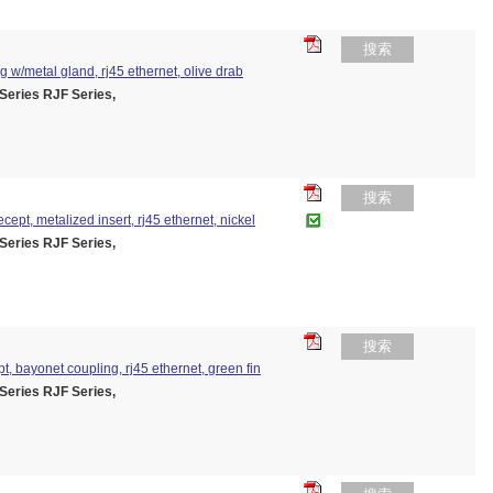
搜索
ug w/metal gland, rj45 ethernet, olive drab
ies RJF Series,
搜索
cept, metalized insert, rj45 ethernet, nickel
ies RJF Series,
搜索
pt, bayonet coupling, rj45 ethernet, green fin
ies RJF Series,