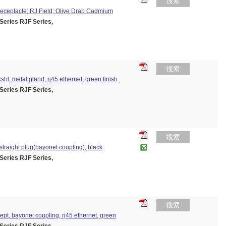
搜索
Receptacle; RJ Field; Olive Drab Cadmium
ies RJF Series,
搜索
shl, metal gland, rj45 ethernet, green finish
ies RJF Series,
搜索
r straight plug(bayonet coupling), black
ies RJF Series,
搜索
cept, bayonet coupling, rj45 ethernet, green