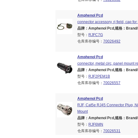
Amphenol Pcd
connector accessory, rj field, cap fo
品牌：Amphenol Pcd,规格：Brand/Ser
型号：
RJFC7G
仓库库存编号：
70026492
Amphenol Pcd
connector, metal circ, panel mount re
品牌：Amphenol Pcd,规格：Brand/Ser
型号：
RJF2PEM1B
仓库库存编号：
70026557
Amphenol Pcd
RJF, Cat5e RJ45 Connector Plug, Nic
Mount
品牌：Amphenol Pcd,规格：Brand/Ser
型号：
RJF6MN
仓库库存编号：
70026531