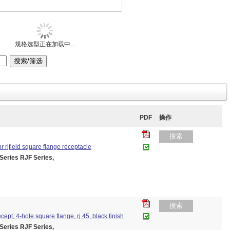
规格选型正在加载中...
PDF
操作
搜索
r rjfield square flange receptacle
ies RJF Series,
搜索
cept, 4-hole square flange, rj 45, black finish
ies RJF Series,