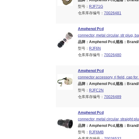
品牌：Amphenol Pcd,规格：Brand/Ser
型号：
RJF71G
仓库库存编号：
70026481
Amphenol Pcd
connector, metal circular, str plug, b
品牌：Amphenol Pcd,规格：Brand/Ser
型号：
RJF6N
仓库库存编号：
70026480
Amphenol Pcd
connector accessory, rj field, cap fo
品牌：Amphenol Pcd,规格：Brand/Ser
型号：
RJFC2N
仓库库存编号：
70026489
Amphenol Pcd
connector, metal circular, straight pl
品牌：Amphenol Pcd,规格：Brand/Ser
型号：
RJF6MB
仓库库存编号：
70026532