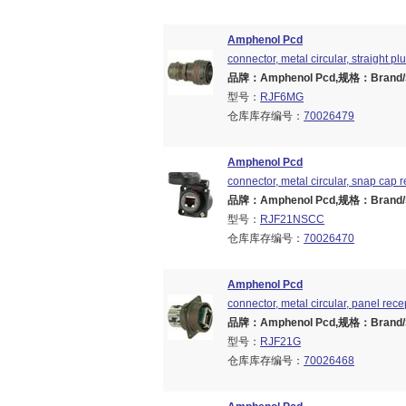
Amphenol Pcd
connector, metal circular, straight pl
品牌：Amphenol Pcd,规格：Brand/Ser
型号：
RJF6MG
仓库库存编号：
70026479
Amphenol Pcd
connector, metal circular, snap cap re
品牌：Amphenol Pcd,规格：Brand/Ser
型号：
RJF21NSCC
仓库库存编号：
70026470
Amphenol Pcd
connector, metal circular, panel rece
品牌：Amphenol Pcd,规格：Brand/Ser
型号：
RJF21G
仓库库存编号：
70026468