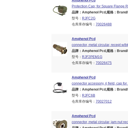
Amphenol Pcd
Protection Cap; for Square Flange 
品牌：Amphenol Pcd,规格：Brand/Ser
型号：
RJFC2G
仓库库存编号：
70026488
Amphenol Pcd
connector, metal circular, recept w/bk
品牌：Amphenol Pcd,规格：Brand/Ser
型号：
RJF2PEM1G
仓库库存编号：
70026475
Amphenol Pcd
connector accessory, rj field, cap fo
品牌：Amphenol Pcd,规格：Brand/Ser
型号：
RJFC6B
仓库库存编号：
70027012
Amphenol Pcd
connector, metal circular, jam nut re