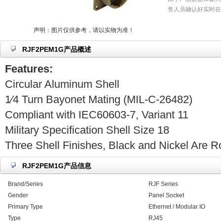
售人员确认好实时在
声明：图片仅供参考，请以实物为准！
RJF2PEM1G产品概述
Features:
Circular Aluminum Shell
1⁄4 Turn Bayonet Mating (MIL-C-26482)
Compliant with IEC60603-7, Variant 11
Military Specification Shell Size 18
Three Shell Finishes, Black and Nickel Are 
RJF2PEM1G产品信息
Brand/Series
RJF Series
Gender
Panel Socket
Primary Type
Ethernet / Modular IO
Type
RJ45