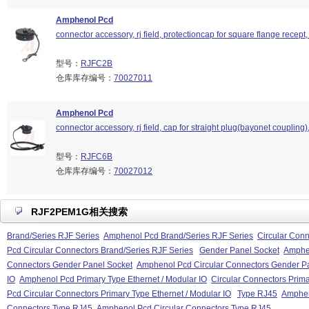
Amphenol Pcd
connector accessory, rj field, protectioncap for square flange recept, 
型号：
RJFC2B
仓库库存编号：
70027011
Amphenol Pcd
connector accessory, rj field, cap for straight plug(bayonet coupling)
型号：
RJFC6B
仓库库存编号：
70027012
RJF2PEM1G相关搜索
Brand/Series RJF Series
Amphenol Pcd Brand/Series RJF Series
Circular Conn
Pcd Circular Connectors Brand/Series RJF Series
Gender Panel Socket
Amphe
Connectors Gender Panel Socket
Amphenol Pcd Circular Connectors Gender P
IO
Amphenol Pcd Primary Type Ethernet / Modular IO
Circular Connectors Prima
Pcd Circular Connectors Primary Type Ethernet / Modular IO
Type RJ45
Amphen
Connectors Type RJ45
Amphenol Pcd Circular Connectors Type RJ45