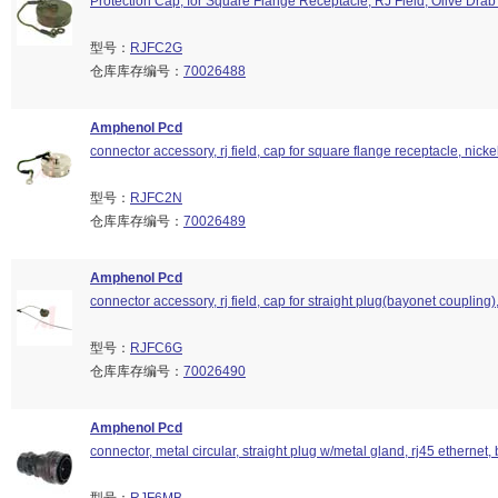
Protection Cap; for Square Flange Receptacle; RJ Field; Olive Dr
型号：
RJFC2G
仓库库存编号：
70026488
Amphenol Pcd
connector accessory, rj field, cap for square flange receptacle, nicke
型号：
RJFC2N
仓库库存编号：
70026489
Amphenol Pcd
connector accessory, rj field, cap for straight plug(bayonet coupling)
型号：
RJFC6G
仓库库存编号：
70026490
Amphenol Pcd
connector, metal circular, straight plug w/metal gland, rj45 ethernet, 