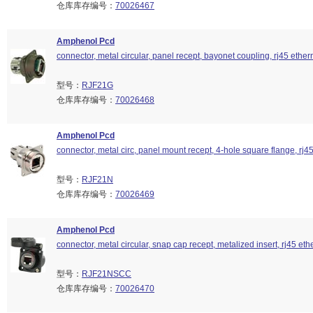
仓库库存编号：
70026467
Amphenol Pcd
connector, metal circular, panel recept, bayonet coupling, rj45 ethern
型号：
RJF21G
仓库库存编号：
70026468
Amphenol Pcd
connector, metal circ, panel mount recept, 4-hole square flange, rj45,
型号：
RJF21N
仓库库存编号：
70026469
Amphenol Pcd
connector, metal circular, snap cap recept, metalized insert, rj45 ethe
型号：
RJF21NSCC
仓库库存编号：
70026470