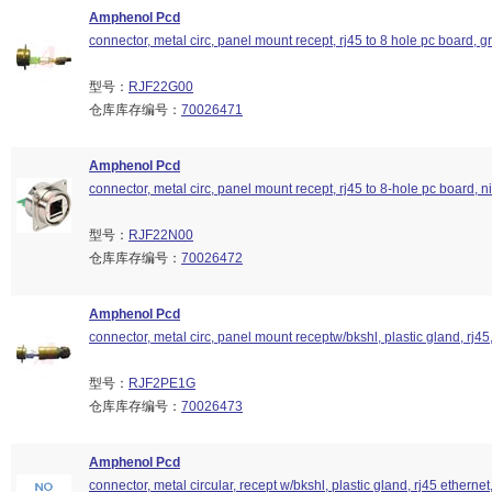
Amphenol Pcd
connector, metal circ, panel mount recept, rj45 to 8 hole pc board,
型号：
RJF22G00
仓库库存编号：
70026471
Amphenol Pcd
connector, metal circ, panel mount recept, rj45 to 8-hole pc board, ni
型号：
RJF22N00
仓库库存编号：
70026472
Amphenol Pcd
connector, metal circ, panel mount receptw/bkshl, plastic gland, rj45,
型号：
RJF2PE1G
仓库库存编号：
70026473
Amphenol Pcd
connector, metal circular, recept w/bkshl, plastic gland, rj45 ethernet,