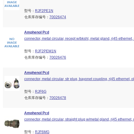
型号：
RJF2PE1N
仓库库存编号：
70026474
Amphenol Pcd
connector, metal circular, recept w/bkshl, metal gland, rj45 ethernet, 
型号：
RJF2PEM1N
仓库库存编号：
70026476
Amphenol Pcd
connector, metal circular, str plug, bayonet coupling, rj45 ethernet, o
型号：
RJF6G
仓库库存编号：
70026478
Amphenol Pcd
connector, metal circular, straight plug w/metal gland, rj45 ethernet, 
型号：
RJF6MG