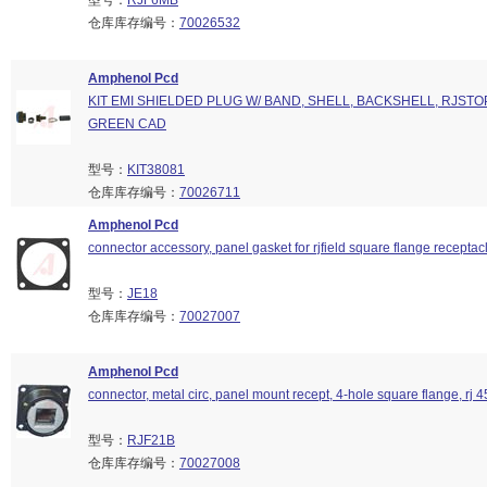
型号：
RJF6MB
仓库库存编号：
70026532
Amphenol Pcd
KIT EMI SHIELDED PLUG W/ BAND, SHELL, BACKSHELL, RJSTO
GREEN CAD
型号：
KIT38081
仓库库存编号：
70026711
Amphenol Pcd
connector accessory, panel gasket for rjfield square flange receptac
型号：
JE18
仓库库存编号：
70027007
Amphenol Pcd
connector, metal circ, panel mount recept, 4-hole square flange, rj 45
型号：
RJF21B
仓库库存编号：
70027008