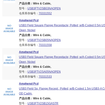
产品分类：Wire & Cable,
型号：
USB3FTV2SB03NAOPEN
仓库库存编号：
70331552
Amphenol Pcd
USB3 Field Square Flange Receptacle; Potted; w/B-Coded 0.5m U
Open; Nickel
产品分类：Wire & Cable,
型号：
USB3FTV2SB05NAOPEN
仓库库存编号：
70331558
Amphenol Pcd
USB3 Field Square Flange Receptacle; Potted; w/A-Coded 0.5m U
Open; Nickel
产品分类：Wire & Cable,
型号：
USB3FTV2SA05NAOPEN
仓库库存编号：
70331533
Amphenol Pcd
USB3 Field Sq. Flange Recept.; Potted; w/B-Coded 1.5m USB3-A Cor
OD Cadm.
产品分类：Wire & Cable,
型号：
USB3FTV2SB15GASTR