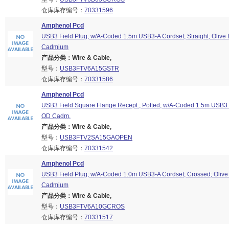
仓库库存编号：
70331596
Amphenol Pcd
USB3 Field Plug; w/A-Coded 1.5m USB3-A Cordset; Straight; Olive
Cadmium
产品分类：Wire & Cable,
型号：
USB3FTV6A15GSTR
仓库库存编号：
70331586
Amphenol Pcd
USB3 Field Square Flange Recept.; Potted; w/A-Coded 1.5m USB3
OD Cadm.
产品分类：Wire & Cable,
型号：
USB3FTV2SA15GAOPEN
仓库库存编号：
70331542
Amphenol Pcd
USB3 Field Plug; w/A-Coded 1.0m USB3-A Cordset; Crossed; Olive
Cadmium
产品分类：Wire & Cable,
型号：
USB3FTV6A10GCROS
仓库库存编号：
70331517