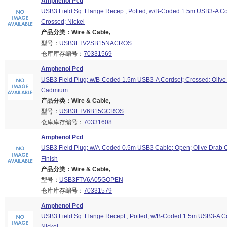
Amphenol Pcd
USB3 Field Sq. Flange Recep.; Potted; w/B-Coded 1.5m USB3-A Co
Crossed; Nickel
产品分类：Wire & Cable,
型号：
USB3FTV2SB15NACROS
仓库库存编号：
70331569
Amphenol Pcd
USB3 Field Plug; w/B-Coded 1.5m USB3-A Cordset; Crossed; Olive
Cadmium
产品分类：Wire & Cable,
型号：
USB3FTV6B15GCROS
仓库库存编号：
70331608
Amphenol Pcd
USB3 Field Plug; w/A-Coded 0.5m USB3 Cable; Open; Olive Drab
Finish
产品分类：Wire & Cable,
型号：
USB3FTV6A05GOPEN
仓库库存编号：
70331579
Amphenol Pcd
USB3 Field Sq. Flange Recept.; Potted; w/B-Coded 1.5m USB3-A Cor