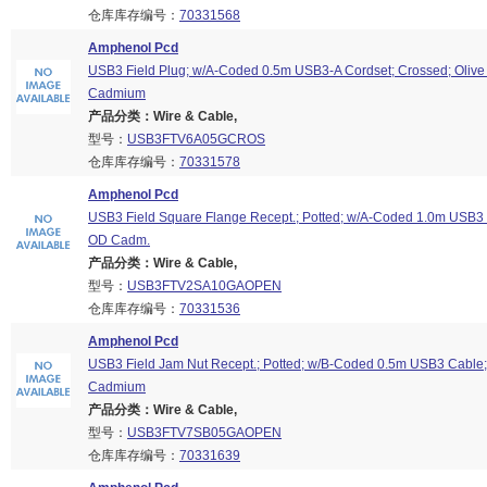
仓库库存编号：
70331568
Amphenol Pcd
USB3 Field Plug; w/A-Coded 0.5m USB3-A Cordset; Crossed; Olive
Cadmium
产品分类：Wire & Cable,
型号：
USB3FTV6A05GCROS
仓库库存编号：
70331578
Amphenol Pcd
USB3 Field Square Flange Recept.; Potted; w/A-Coded 1.0m USB3
OD Cadm.
产品分类：Wire & Cable,
型号：
USB3FTV2SA10GAOPEN
仓库库存编号：
70331536
Amphenol Pcd
USB3 Field Jam Nut Recept.; Potted; w/B-Coded 0.5m USB3 Cable; 
Cadmium
产品分类：Wire & Cable,
型号：
USB3FTV7SB05GAOPEN
仓库库存编号：
70331639