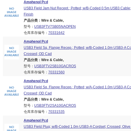
Amphenol Pcd
USB3 Field Jam Nut Recept.; Potted; w/B-Coded 0.5m USB3 Cable;
Finish
产品分类：Wire & Cable,
型号：
USB3FTV7SB05NAOPEN
仓库库存编号：
70331642
Amphenol Pcd
USB3 Field Sq. Flange Recep.; Potted; w/B-Coded 1.0m USB3-A Co
Crossed; OD Cad
产品分类：Wire & Cable,
型号：
USB3FTV2SB10GACROS
仓库库存编号：
70331560
Amphenol Pcd
USB3 Field Sq. Flange Recep.; Potted; w/A-Coded 1.0m USB3-A Co
Crossed; OD Cad
产品分类：Wire & Cable,
型号：
USB3FTV2SA10GACROS
仓库库存编号：
70331535
Amphenol Pcd
USB3 Field Plug; w/B-Coded 1.0m USB3-A Cordset; Crossed; Olive