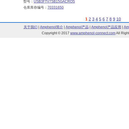
型号：
USB3FTV7SB15GACROS
仓库库存编号：
70331650
1
2
3
4
5
6
7
8
9
10
关于我们
|
Amphenol简介
|
Amphenol产品
|
Amphenol产品应用
|
Am
Copyright © 2017
www.amphenol-connect.com
All Ri