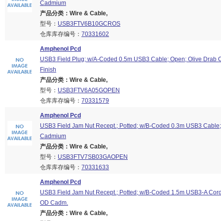
Cadmium
产品分类：Wire & Cable,
型号：
USB3FTV6B10GCROS
仓库库存编号：
70331602
Amphenol Pcd
USB3 Field Plug; w/A-Coded 0.5m USB3 Cable; Open; Olive Drab
Finish
产品分类：Wire & Cable,
型号：
USB3FTV6A05GOPEN
仓库库存编号：
70331579
Amphenol Pcd
USB3 Field Jam Nut Recept.; Potted; w/B-Coded 0.3m USB3 Cable; 
Cadmium
产品分类：Wire & Cable,
型号：
USB3FTV7SB03GAOPEN
仓库库存编号：
70331633
Amphenol Pcd
USB3 Field Jam Nut Recept.; Potted; w/B-Coded 1.5m USB3-A Cord
OD Cadm.
产品分类：Wire & Cable,