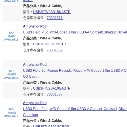
Nickel
产品分类：Wire & Cable,
型号：
USB3FTV2SB15NASTR
仓库库存编号：
70331571
Amphenol Pcd
USB3 Field Plug; w/B-Coded 1.0m USB3-A Cordset; Straight; Nickel
产品分类：Wire & Cable,
型号：
USB3FTV6B10NSTR
仓库库存编号：
70331607
Amphenol Pcd
USB3 Field Sq. Flange Recept.; Potted; w/A-Coded 1.0m USB3-A Cor
OD Cadm.
产品分类：Wire & Cable,
型号：
USB3FTV2SA10GASTR
仓库库存编号：
70331537
Amphenol Pcd
USB3 Field Plug; w/B-Coded 0.5m USB3-A Cordset; Crossed; Olive
Cadmium
产品分类：Wire & Cable,
型号：
USB3FTV6B05GCROS