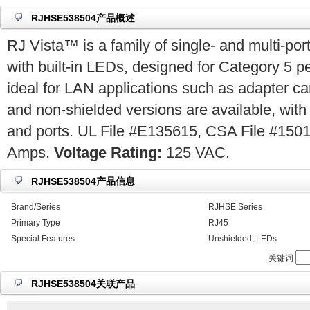
RJHSE538504产品概述
RJ Vista™ is a family of single- and multi-po
with built-in LEDs, designed for Category 5 p
ideal for LAN applications such as adapter ca
and non-shielded versions are available, with 
and ports. UL File #E135615, CSA File #150
Amps.
Voltage Rating:
125 VAC.
RJHSE538504产品信息
Brand/Series
RJHSE Series
Primary Type
RJ45
Special Features
Unshielded, LEDs
关键词
RJHSE538504关联产品