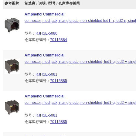
参考图片
制造商 / 说明 / 型号 / 仓库库存编号
Amphenol Commercial
connector, mod jack, rt angle pcb, non-shielded.led1-n, led2-n, singl
型号：
RJHSE-5080
仓库库存编号：
70115884
Amphenol Commercial
connector, mod jack, rt angle pcb, non-shielded, led1-g, led2-y, singl
型号：
RJHSE-5081
仓库库存编号：
70115885
Amphenol Commercial
connector, mod jack, rt angle pcb, non-shielded, led1-g, led2-y, singl
型号：
RJHSE-5081
仓库库存编号：
70115885