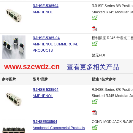
RJHSE-538504
RJHSE Series 8/8 Positio
AMPHENOL
Stacked RJ45 Modular J
RJHSE-5385-04
模制插座 RJ45 带发光二
AMPHENOL COMMERCIAL
PRODUCTS
暂无PDF
www.szcwdz.cn
查看更多相关产品
参考图片
型号/品牌
描述 / 技术参考
RJHSE-538504
RJHSE Series 8/8 Positio
AMPHENOL
Stacked RJ45 Modular J
RJHSE538504
CONN MOD JACK R/A 8
Amphenol Commercial Products