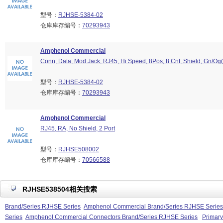
型号：
RJHSE-5384-02
仓库库存编号：
70293943
Amphenol Commercial
Conn; Data; Mod Jack; RJ45; Hi Speed; 8Pos; 8 Cnt; Shield; Gn/Og
型号：
RJHSE-5384-02
仓库库存编号：
70293943
Amphenol Commercial
RJ45, RA, No Shield, 2 Port
型号：
RJHSE508002
仓库库存编号：
70566588
RJHSE538504相关搜索
Brand/Series RJHSE Series
Amphenol Commercial Brand/Series RJHSE Series
Series
Amphenol Commercial Connectors Brand/Series RJHSE Series
Primar