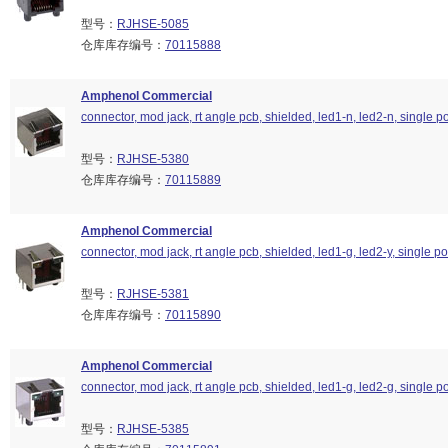
型号：
RJHSE-5085
仓库库存编号：
70115888
Amphenol Commercial
connector, mod jack, rt angle pcb, shielded, led1-n, led2-n, single por
型号：
RJHSE-5380
仓库库存编号：
70115889
Amphenol Commercial
connector, mod jack, rt angle pcb, shielded, led1-g, led2-y, single por
型号：
RJHSE-5381
仓库库存编号：
70115890
Amphenol Commercial
connector, mod jack, rt angle pcb, shielded, led1-g, led2-g, single por
型号：
RJHSE-5385