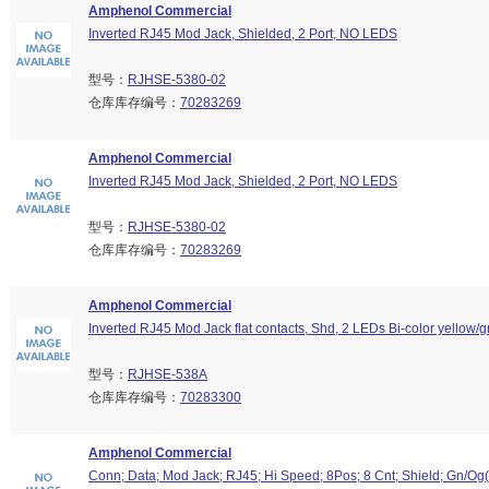
Amphenol Commercial
Inverted RJ45 Mod Jack, Shielded, 2 Port, NO LEDS
型号：
RJHSE-5380-02
仓库库存编号：
70283269
Amphenol Commercial
Inverted RJ45 Mod Jack, Shielded, 2 Port, NO LEDS
型号：
RJHSE-5380-02
仓库库存编号：
70283269
Amphenol Commercial
Inverted RJ45 Mod Jack flat contacts, Shd, 2 LEDs Bi-color yellow/
型号：
RJHSE-538A
仓库库存编号：
70283300
Amphenol Commercial
Conn; Data; Mod Jack; RJ45; Hi Speed; 8Pos; 8 Cnt; Shield; Gn/Og