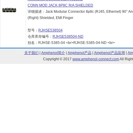
CONN MOD JACK 8P8C R/A SHIELDED
详细描述：Jack Modular Connector 8p8c (RJ45, Ethernet) 90° An
(Right) Shielded, EMI Finger
型号：
RJHSE538504
仓库库存编号：
RJHSE538504-ND
别名：RJHSE-5385-04 <br>RJHSE-5385-04-ND <br>
关于我们
|
Amphenol简介
|
Amphenol产品
|
Amphenol产品应用
|
Am
Copyright © 2017
www.amphenol-connect.com
All Ri