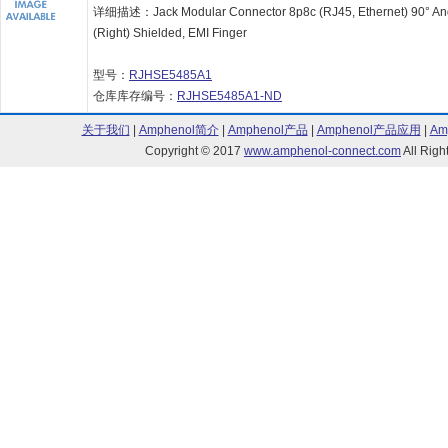
详细描述：Jack Modular Connector 8p8c (RJ45, Ethernet) 90° An
(Right) Shielded, EMI Finger
型号：
RJHSE5485A1
仓库库存编号：
RJHSE5485A1-ND
关于我们
|
Amphenol简介
|
Amphenol产品
|
Amphenol产品应用
|
Am
Copyright © 2017
www.amphenol-connect.com
All Ri