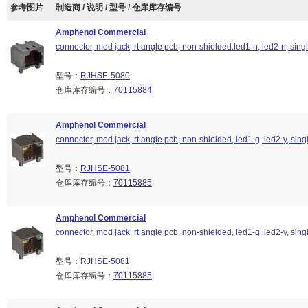
参考图片
制造商 / 说明 / 型号 / 仓库库存编号
Amphenol Commercial
connector, mod jack, rt angle pcb, non-shielded.led1-n, led2-n, singl
型号：
RJHSE-5080
仓库库存编号：
70115884
Amphenol Commercial
connector, mod jack, rt angle pcb, non-shielded, led1-g, led2-y, singl
型号：
RJHSE-5081
仓库库存编号：
70115885
Amphenol Commercial
connector, mod jack, rt angle pcb, non-shielded, led1-g, led2-y, singl
型号：
RJHSE-5081
仓库库存编号：
70115885