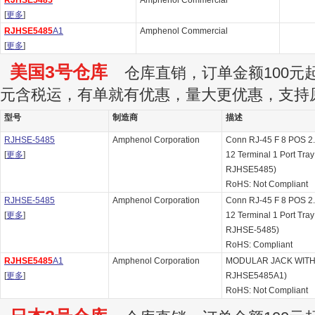
RJHSE5485
Amphenol Commercial
[
更多
]
RJHSE5485
A1
Amphenol Commercial
[
更多
]
美国3号仓库
仓库直销，订单金额100元起订
元含税运，有单就有优惠，量大更优惠，支持
型号
制造商
描述
RJHSE-5485
Amphenol Corporation
Conn RJ-45 F 8 POS 2
[
更多
]
12 Terminal 1 Port Tray 
RJHSE5485)
RoHS: Not Compliant
RJHSE-5485
Amphenol Corporation
Conn RJ-45 F 8 POS 2
[
更多
]
12 Terminal 1 Port Tray
RJHSE-5485)
RoHS: Compliant
RJHSE5485
A1
Amphenol Corporation
MODULAR JACK WITH LE
[
更多
]
RJHSE5485A1)
RoHS: Not Compliant