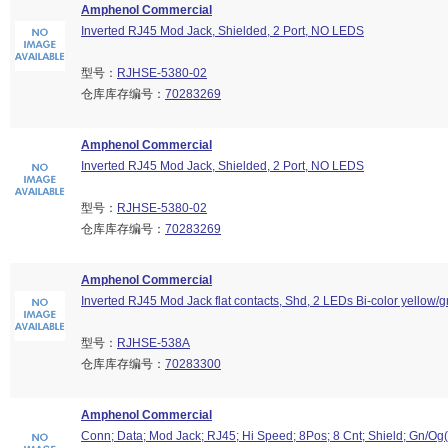
Amphenol Commercial
Inverted RJ45 Mod Jack, Shielded, 2 Port, NO LEDS
型号：
RJHSE-5380-02
仓库库存编号：
70283269
Amphenol Commercial
Inverted RJ45 Mod Jack, Shielded, 2 Port, NO LEDS
型号：
RJHSE-5380-02
仓库库存编号：
70283269
Amphenol Commercial
Inverted RJ45 Mod Jack flat contacts, Shd, 2 LEDs Bi-color yellow/
型号：
RJHSE-538A
仓库库存编号：
70283300
Amphenol Commercial
Conn; Data; Mod Jack; RJ45; Hi Speed; 8Pos; 8 Cnt; Shield; Gn/Og