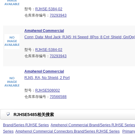
型号：
RJHSE-5384-02
仓库库存编号：
70293943
Amphenol Commercial
Conn; Data; Mod Jack; RJ45; Hi Speed; 8Pos; 8 Cnt; Shield; Gn/Og
型号：
RJHSE-5384-02
仓库库存编号：
70293943
Amphenol Commercial
RJ45, RA, No Shield, 2 Port
型号：
RJHSE508002
仓库库存编号：
70566588
RJHSE5485相关搜索
Brand/Series RJHSE Series
Amphenol Commercial Brand/Series RJHSE Series
Series
Amphenol Commercial Connectors Brand/Series RJHSE Series
Primar