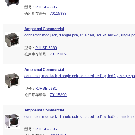
型号：
RJHSE-5085
仓库库存编号：
70115888
Amphenol Commercial
connector, mod jack, rt angle pcb, shielded, led1-n, led2-n, single por
型号：
RJHSE-5380
仓库库存编号：
70115889
Amphenol Commercial
connector, mod jack, rt angle pcb, shielded, led1-g, led2-y, single por
型号：
RJHSE-5381
仓库库存编号：
70115890
Amphenol Commercial
connector, mod jack, rt angle pcb, shielded, led1-g, led2-g, single por
型号：
RJHSE-5385