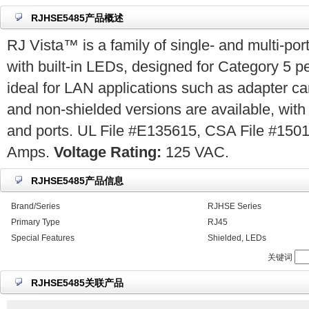
RJHSE5485产品概述
RJ Vista™ is a family of single- and multi-po
with built-in LEDs, designed for Category 5 p
ideal for LAN applications such as adapter ca
and non-shielded versions are available, with 
and ports. UL File #E135615, CSA File #150
Amps.
Voltage Rating:
125 VAC.
RJHSE5485产品信息
Brand/Series
RJHSE Series
Primary Type
RJ45
Special Features
Shielded, LEDs
关键词
RJHSE5485关联产品