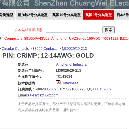
分类选型
新加坡2号分类选型
英国10号分类选型
英国2号分类选型
日本5
在本站结果里搜索：
词:
Connectors
8910DPA43V02
Amphenol
UVZSeries 160VDC
70084122
IM21
>
Circular Contacts
>
38999 Contacts
>
M39029/29-213
 PIN; CRIMP; 12-14AWG; GOLD
制造商：
Amphenol Industrial
制造商产品编号：
M39029/29-213
仓库库存编号：
70143634
技术数据表：
Datasheet
订购热线：
400-900-3095 0755-21000796, QQ:
800152669
,
Email:
sales@szcwdz.com
由于产品数据库庞大，部分产品信息可能未能及时更新，下单前请与销
售人员确认好实时在库数量，谢谢合作！