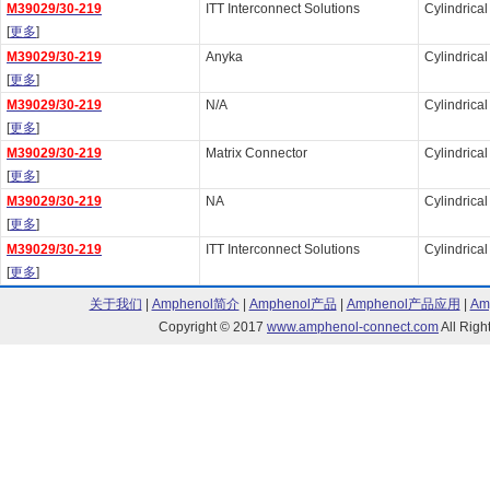
M39029/30-219
ITT Interconnect Solutions
Cylindrica
[
更多
]
M39029/30-219
Anyka
Cylindrica
[
更多
]
M39029/30-219
N/A
Cylindrica
[
更多
]
M39029/30-219
Matrix Connector
Cylindrica
[
更多
]
M39029/30-219
NA
Cylindrica
[
更多
]
M39029/30-219
ITT Interconnect Solutions
Cylindrica
[
更多
]
关于我们
|
Amphenol简介
|
Amphenol产品
|
Amphenol产品应用
|
Am
Copyright © 2017
www.amphenol-connect.com
All Ri