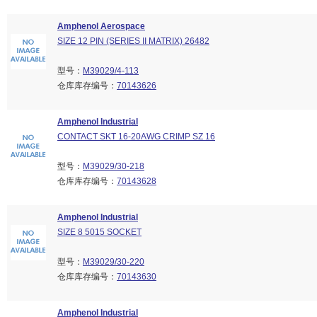
Amphenol Aerospace
SIZE 12 PIN (SERIES II MATRIX) 26482
型号：
M39029/4-113
仓库库存编号：
70143626
Amphenol Industrial
CONTACT SKT 16-20AWG CRIMP SZ 16
型号：
M39029/30-218
仓库库存编号：
70143628
Amphenol Industrial
SIZE 8 5015 SOCKET
型号：
M39029/30-220
仓库库存编号：
70143630
Amphenol Industrial