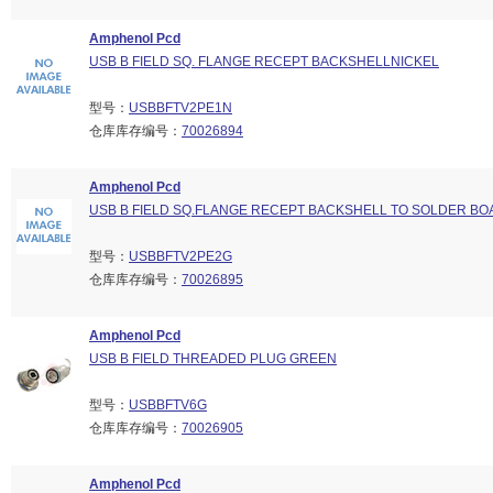
Amphenol Pcd
USB B FIELD SQ. FLANGE RECEPT BACKSHELLNICKEL
型号：
USBBFTV2PE1N
仓库库存编号：
70026894
Amphenol Pcd
USB B FIELD SQ.FLANGE RECEPT BACKSHELL TO SOLDER B
型号：
USBBFTV2PE2G
仓库库存编号：
70026895
Amphenol Pcd
USB B FIELD THREADED PLUG GREEN
型号：
USBBFTV6G
仓库库存编号：
70026905
Amphenol Pcd