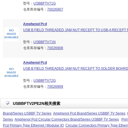
型号：
USBBFTV71G
仓库库存编号：
70026907
Amphenol Pcd
USB B FIELD THREADED JAM NUT RECEPT TO USB-A RECEPT 
型号：
USBBFTV71N
仓库库存编号：
70026908
Amphenol Pcd
USB B FIELD THREADED JAM NUT RECEPT TO SOLDER BOAR
型号：
USBBFTV72G
仓库库存编号：
70026909
USBBFTV2PE2N相关搜索
Brand/Series USBBF TV Series
Amphenol Pcd Brand/Series USBBF TV Series
Series
Amphenol Pcd Circular Connectors Brand/Series USBBF TV Series
Prim
Pcd Primary Type Ethernet / Modular IO
Circular Connectors Primary Type Ethern