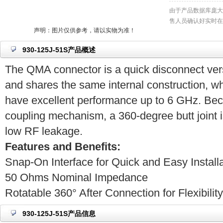
由于产品数据库庞大
售人员确认好实时在
声明：图片仅供参考，请以实物为准！
930-125J-51S产品概述
The QMA connector is a quick disconnect ver
and shares the same internal construction, wh
have excellent performance up to 6 GHz. Bec
coupling mechanism, a 360-degree butt joint i
low RF leakage.
Features and Benefits:
Snap-On Interface for Quick and Easy Install
50 Ohms Nominal Impedance
Rotatable 360° After Connection for Flexibility 
930-125J-51S产品信息