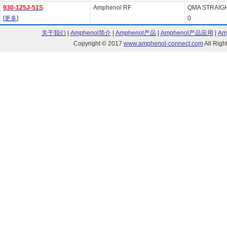
930-125J-51S
Amphenol RF
QMA STRAIG
[
更多
]
0
关于我们
|
Amphenol简介
|
Amphenol产品
|
Amphenol产品应用
|
Am
Copyright © 2017
www.amphenol-connect.com
All Ri