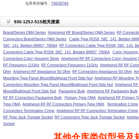
仓库库存编号：
70039784
930-125J-51S相关搜索
Brand/Series QMA Series
Amphenol RF Brand/Series QMA Series
RF Connecto
Connectors Brand/Series QMA Series
Cable Type RG58, 58C, 141, Belden 899
58C, 141, Belden 89907, 7806A
RF Connectors Cable Type RG58, 58C, 141, B
Connectors Cable Type RG58, 58C, 141, Belden 89907, 7806A
Color, Housing 
Connectors Color, Housing Silver
Amphenol RF RF Connectors Color, Housing S
RF Frequency 11GHz
RF Connectors Frequency 11GHz
Amphenol RF RF Conn
Ohm
Amphenol RF Impedance 50 Ohm
RF Connectors Impedance 50 Ohm
Am
Mounting Type Panel Mount/Bulkhead Front Side Nut
Amphenol RF Mounting Typ
Connectors Mounting Type Panel Mount/Bulkhead Front Side Nut
Amphenol RF 
Mount/Bulkhead Front Side Nut
Packaging Bulk
Amphenol RF Packaging Bulk
RF RF Connectors Packaging Bulk
Primary Type QMA
Amphenol RF Primary 
Type QMA
Amphenol RF RF Connectors Primary Type QMA
Termination Crimp
Connectors Termination Crimp
Amphenol RF RF Connectors Termination Crimp
RF Type Jack, Female Socket
RF Connectors Type Jack, Female Socket
Amphen
Socket
其他仓库类似型号及