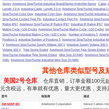
Series
Amphenol Sine/Tuchel Industrial Brand/Series HydroNet Series
Cable, 
Length 3.0 m
Industrial Cable, Length 3.0 m
Amphenol Sine/Tuchel Industrial C
Sine/Tuchel Color Gray
Industrial Color Gray
Amphenol Sine/Tuchel Industrial 
Sine/Tuchel Contact Type Pin
Industrial Contact Type Pin
Amphenol Sine/Tuchel 
Rating IP67
Amphenol Sine/Tuchel IP Rating IP67
Industrial IP Rating IP67
Amp
Mating Cycle >100 Cycles
Amphenol Sine/Tuchel Mating Cycle >100 Cycles
In
Sine/Tuchel Industrial Mating Cycle >100 Cycles
Number of Positions 5
Amphen
Positions 5
Industrial Number of Positions 5
Amphenol Sine/Tuchel Industrial Nu
V
Amphenol Sine/Tuchel Supply Voltage 300 V
Industrial Supply Voltage 300 V
Voltage 300 V
Type Single Ended
Amphenol Sine/Tuchel Type Single Ended
I
Sine/Tuchel Industrial Type Single Ended
Wire Size 20 AWG
Amphenol Sine/Tu
AWG
Amphenol Sine/Tuchel Industrial Wire Size 20 AWG
其他仓库类似型号及
美国2号仓库
仓库直销，订单金额100元起订
元含税运，有单就有优惠，量大更优惠，支持
型号
制造商
描述
AM-N05P-M3
Amphenol Corporation
Sensor Cables / A