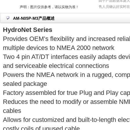
由于产品数据库庞大
售人员确认好实时在
声明：图片仅供参考，请以实物为准！
AM-N05P-M3产品概述
HydroNet Series
Provides OEM’s flexibility and increased reli
multiple devices to NMEA 2000 network
Two 4 pin AT/DT interfaces easily adapts devi
and serviceable electrical connections
Powers the NMEA network in a rugged, compa
sealed package
Factory assembled for true Plug and Play capa
Reduces the need to modify or assemble NM
cables
Allows for customized and built-to-length elec
costly coils of unused cable