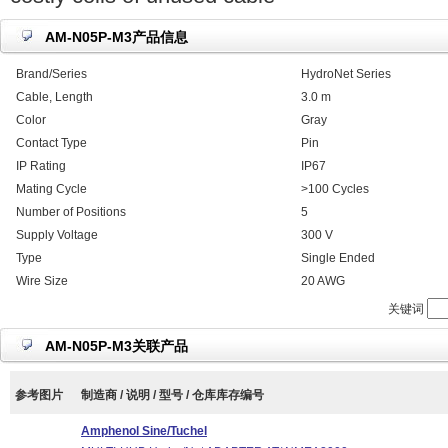
AM-N05P-M3产品信息
Brand/Series
HydroNet Series
Cable, Length
3.0 m
Color
Gray
Contact Type
Pin
IP Rating
IP67
Mating Cycle
>100 Cycles
Number of Positions
5
Supply Voltage
300 V
Type
Single Ended
Wire Size
20 AWG
关键词
AM-N05P-M3关联产品
参考图片
制造商 / 说明 / 型号 / 仓库库存编号
Amphenol Sine/Tuchel