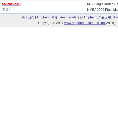
AM-N05P-M3
M12 Single ended Cab
[
更多
]
NMEA 2000 Plug, Male
关于我们
|
Amphenol简介
|
Amphenol产品
|
Amphenol产品应用
|
Am
Copyright © 2017
www.amphenol-connect.com
All Ri