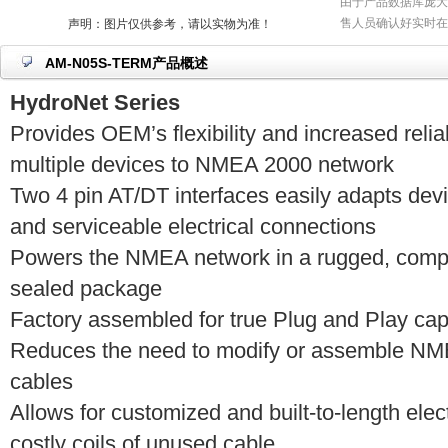
由于产品数据库庞大
售人员确认好实时在
声明：图片仅供参考，请以实物为准！
AM-N05S-TERM产品概述
HydroNet Series
Provides OEM’s flexibility and increased reli
multiple devices to NMEA 2000 network
Two 4 pin AT/DT interfaces easily adapts devi
and serviceable electrical connections
Powers the NMEA network in a rugged, compa
sealed package
Factory assembled for true Plug and Play capa
Reduces the need to modify or assemble NM
cables
Allows for customized and built-to-length elec
costly coils of unused cable