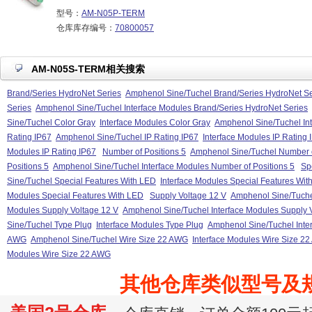
型号：
AM-N05P-TERM
仓库库存编号：
70800057
AM-N05S-TERM相关搜索
Brand/Series HydroNet Series
Amphenol Sine/Tuchel Brand/Series HydroNet Se
Series
Amphenol Sine/Tuchel Interface Modules Brand/Series HydroNet Series
Sine/Tuchel Color Gray
Interface Modules Color Gray
Amphenol Sine/Tuchel In
Rating IP67
Amphenol Sine/Tuchel IP Rating IP67
Interface Modules IP Rating 
Modules IP Rating IP67
Number of Positions 5
Amphenol Sine/Tuchel Number o
Positions 5
Amphenol Sine/Tuchel Interface Modules Number of Positions 5
Sp
Sine/Tuchel Special Features With LED
Interface Modules Special Features Wit
Modules Special Features With LED
Supply Voltage 12 V
Amphenol Sine/Tuche
Modules Supply Voltage 12 V
Amphenol Sine/Tuchel Interface Modules Supply 
Sine/Tuchel Type Plug
Interface Modules Type Plug
Amphenol Sine/Tuchel Inte
AWG
Amphenol Sine/Tuchel Wire Size 22 AWG
Interface Modules Wire Size 2
Modules Wire Size 22 AWG
其他仓库类似型号及