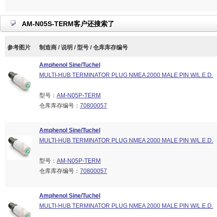
AM-N05S-TERM客户还搜索了
参考图片
制造商 / 说明 / 型号 / 仓库库存编号
Amphenol Sine/Tuchel
MULTI-HUB TERMINATOR PLUG NMEA 2000 MALE PIN W/L.E.D.
型号：
AM-N05P-TERM
仓库库存编号：
70800057
Amphenol Sine/Tuchel
MULTI-HUB TERMINATOR PLUG NMEA 2000 MALE PIN W/L.E.D.
型号：
AM-N05P-TERM
仓库库存编号：
70800057
Amphenol Sine/Tuchel
MULTI-HUB TERMINATOR PLUG NMEA 2000 MALE PIN W/L.E.D.