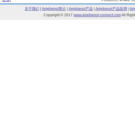
[
更多
]
Positions,Female So
关于我们
|
Amphenol简介
|
Amphenol产品
|
Amphenol产品应用
|
Am
Copyright © 2017
www.amphenol-connect.com
All Ri