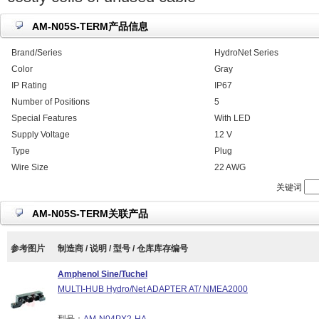
AM-N05S-TERM产品信息
Brand/Series
HydroNet Series
Color
Gray
IP Rating
IP67
Number of Positions
5
Special Features
With LED
Supply Voltage
12 V
Type
Plug
Wire Size
22 AWG
关键词
AM-N05S-TERM关联产品
参考图片
制造商 / 说明 / 型号 / 仓库库存编号
Amphenol Sine/Tuchel
MULTI-HUB Hydro/Net ADAPTER AT/ NMEA2000