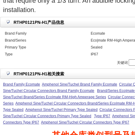
that require only a 1/3 turn. An audible locking
installation.
RTHP0121PN-H1产品信息
Brand Family
Ecomate
Brand/Series
Eco|mate RM-High Ampera
Primary Type
Sealed
Type
IP67
关键词
RTHP0121PN-H1相关搜索
Brand Family Ecomate
Amphenol Sine/Tuchel Brand Family Ecomate
Circular 
Sine/Tuchel Circular Connectors Brand Family Ecomate
Brand/Series Eco|mat
Sine/Tuchel Brand/Series Eco|mate RM-High Amperage Series
Circular Connec
Series
Amphenol Sine/Tuchel Circular Connectors Brand/Series Eco|mate RM-
Type Sealed
Amphenol Sine/Tuchel Primary Type Sealed
Circular Connectors 
Sine/Tuchel Circular Connectors Primary Type Sealed
Type IP67
Amphenol Sin
Connectors Type IP67
Amphenol Sine/Tuchel Circular Connectors Type IP67