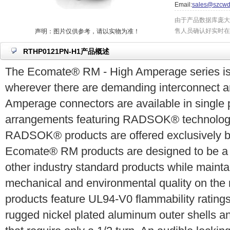
Email:
sales@szcwd
由于产品数据库庞大
售人员确认好实时在
声明：图片仅供参考，请以实物为准！
RTHP0121PN-H1产品概述
The Ecomate® RM - High Amperage series is 
wherever there are demanding interconnect ar
Amperage connectors are available in single 
arrangements featuring RADSOK® technology
RADSOK® products are offered exclusively 
Ecomate® RM products are designed to be a c
other industry standard products while mainta
mechanical and environmental quality on th
products feature UL94-V0 flammability ratin
rugged nickel plated aluminum outer shells a