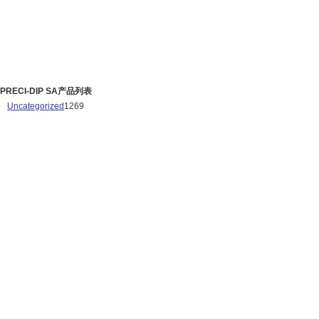
PRECI-DIP SA产品列表
Uncategorized
1269