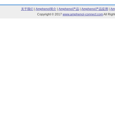
关于我们
|
Amphenol简介
|
Amphenol产品
|
Amphenol产品应用
|
Am
Copyright © 2017
www.amphenol-connect.com
All Ri