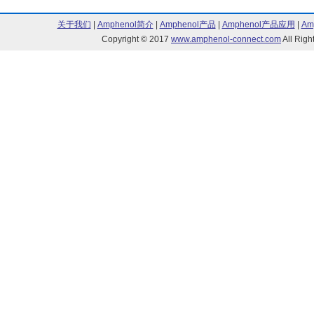
关于我们
|
Amphenol简介
|
Amphenol产品
|
Amphenol产品应用
|
Am
Copyright © 2017
www.amphenol-connect.com
All Ri