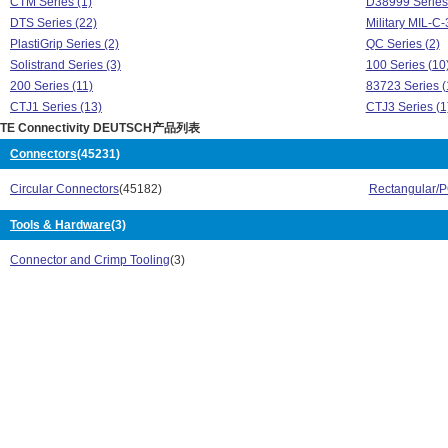
CTM Series (1)
D38999 Series
DTS Series (22)
Military MIL-C
PlastiGrip Series (2)
QC Series (2)
Solistrand Series (3)
100 Series (10
200 Series (11)
83723 Series (
CTJ1 Series (13)
CTJ3 Series (1
TE Connectivity DEUTSCH产品列表
CTJ4 Series (4)
CTJ7 Series (8
CTL Series (4)
CTM Series (1)
Connectors
(45231)
D38999 Series (28800)
DTS Series (22
Circular Connectors
(45182)
Rectangular/
Military MIL-C-39029 Series (25)
PlastiGrip Seri
QC Series (2)
Solistrand Seri
Tools & Hardware
(3)
Connector and Crimp Tooling
(3)