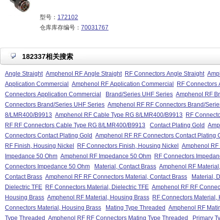
型号：
172102
仓库库存编号：
70031767
182337相关搜索
Angle Straight
Amphenol RF Angle Straight
RF Connectors Angle Straight
Amph
Application Commercial
Amphenol RF Application Commercial
RF Connectors 
Connectors Application Commercial
Brand/Series UHF Series
Amphenol RF Br
Connectors Brand/Series UHF Series
Amphenol RF RF Connectors Brand/Serie
8/LMR400/B9913
Amphenol RF Cable Type RG 8/LMR400/B9913
RF Connecto
RF RF Connectors Cable Type RG 8/LMR400/B9913
Contact Plating Gold
Amph
Connectors Contact Plating Gold
Amphenol RF RF Connectors Contact Plating 
RF Finish, Housing Nickel
RF Connectors Finish, Housing Nickel
Amphenol RF R
Impedance 50 Ohm
Amphenol RF Impedance 50 Ohm
RF Connectors Impeda
Connectors Impedance 50 Ohm
Material, Contact Brass
Amphenol RF Material,
Contact Brass
Amphenol RF RF Connectors Material, Contact Brass
Material, D
Dielectric TFE
RF Connectors Material, Dielectric TFE
Amphenol RF RF Connector
Housing Brass
Amphenol RF Material, Housing Brass
RF Connectors Material,
Connectors Material, Housing Brass
Mating Type Threaded
Amphenol RF Mati
Type Threaded
Amphenol RF RF Connectors Mating Type Threaded
Primary T