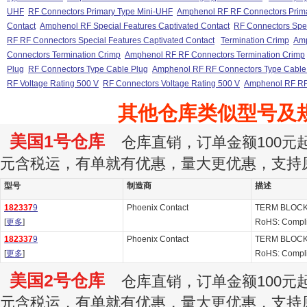
UHF
RF Connectors Primary Type Mini-UHF
Amphenol RF RF Connectors Prim
Contact
Amphenol RF Special Features Captivated Contact
RF Connectors Spec
RF RF Connectors Special Features Captivated Contact
Termination Crimp
Amp
Connectors Termination Crimp
Amphenol RF RF Connectors Termination Crimp
Plug
RF Connectors Type Cable Plug
Amphenol RF RF Connectors Type Cable
RF Voltage Rating 500 V
RF Connectors Voltage Rating 500 V
Amphenol RF RF 
其他仓库类似型号及
美国1号仓库
仓库直销，订单金额100元起订
元含税运，有单就有优惠，量大更优惠，支持
型号
制造商
描述
182337
9
Phoenix Contact
TERM BLOCK
[
更多
]
RoHS: Compl
182337
9
Phoenix Contact
TERM BLOCK
[
更多
]
RoHS: Compl
美国2号仓库
仓库直销，订单金额100元起订
元含税运，有单就有优惠，量大更优惠，支持