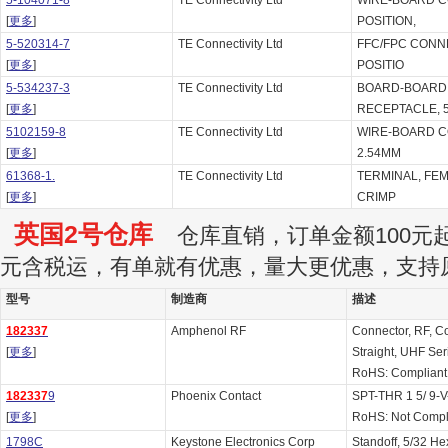
5-104071-8
TE Connectivity Ltd
WIRE-BOARD 
[
更多
]
POSITION,
5-520314-7
TE Connectivity Ltd
FFC/FPC CONN
[
更多
]
POSITIO
5-534237-3
TE Connectivity Ltd
BOARD-BOARD
[
更多
]
RECEPTACLE, 
5102159-8
TE Connectivity Ltd
WIRE-BOARD C
[
更多
]
2.54MM
61368-1.
TE Connectivity Ltd
TERMINAL, FEM
[
更多
]
CRIMP
英国2号仓库
仓库直销，订单金额100元起订
元含税运，有单就有优惠，量大更优惠，支持
型号
制造商
描述
182337
Amphenol RF
Connector, RF, Co
[
更多
]
Straight, UHF Ser
RoHS: Compliant
182337
9
Phoenix Contact
SPT-THR 1 5/ 9-V
[
更多
]
RoHS: Not Compl
1798C
Keystone Electronics Corp
Standoff, 5/32 He