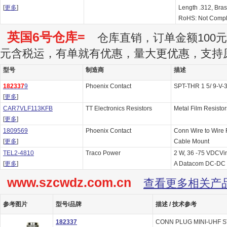
[
更多
]
Length .312, Bras
RoHS: Not Compl
英国6号仓库=
仓库直销，订单金额100元起
元含税运，有单就有优惠，量大更优惠，支持
型号
制造商
描述
182337
9
Phoenix Contact
SPT-THR 1 5/ 9-V-
[
更多
]
CAR7VLF113KFB
TT Electronics Resistors
Metal Film Resisto
[
更多
]
1809569
Phoenix Contact
Conn Wire to Wire
[
更多
]
Cable Mount
TEL2-4810
Traco Power
2 W, 36 -75 VDCVin
[
更多
]
A Datacom DC-DC 
www.szcwdz.com.cn
查看更多相关产
参考图片
型号/品牌
描述 / 技术参考
182337
CONN PLUG MINI-UHF S