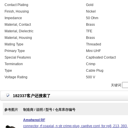
Contact Plating
Gold
Finish, Housing
Nickel
Impedance
50 Ohm
Material, Contact
Brass
Material, Dielectric
TFE
Material, Housing
Brass
Mating Type
Threaded
Primary Type
Mini-UHF
Special Features
Captivated Contact
Termination
Crimp
Type
Cable Plug
Voltage Rating
500 V
关键词
182337客户还搜索了
参考图片
制造商 / 说明 / 型号 / 仓库库存编号
Amphenol RF
connector, rf coaxial, n str crimp plug, captive cont, for rg8, 213, 39