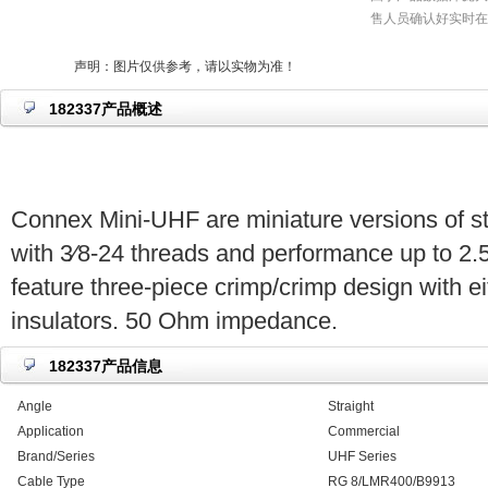
售人员确认好实时在
声明：图片仅供参考，请以实物为准！
182337产品概述
Connex Mini-UHF are miniature versions of 
with 3⁄8-24 threads and performance up to 2.
feature three-piece crimp/crimp design with ei
insulators. 50 Ohm impedance.
182337产品信息
Angle
Straight
Application
Commercial
Brand/Series
UHF Series
Cable Type
RG 8/LMR400/B9913