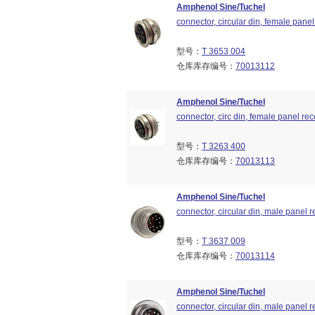
Amphenol Sine/Tuchel
connector, circular din, female panel 
型号：
T 3653 004
仓库库存编号：
70013112
Amphenol Sine/Tuchel
connector, circ din, female panel rece
型号：
T 3263 400
仓库库存编号：
70013113
Amphenol Sine/Tuchel
connector, circular din, male panel re
型号：
T 3637 009
仓库库存编号：
70013114
Amphenol Sine/Tuchel
connector, circular din, male panel re