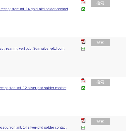
搜索
recept, front mt, 14 gold-pltd solder contact
搜索
pt, rear mt, vert pcb, 3din silver-pltd cont
搜索
cept, front mt, 12 silver-pltd solder contact
搜索
cept, front mt, 14 silver-pltd solder contact