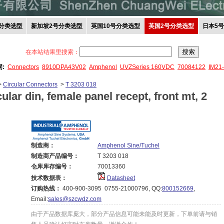
分类选型
新加坡2号分类选型
英国10号分类选型
英国2号分类选型
日本5
在本站结果里搜索：
词:
Connectors
8910DPA43V02
Amphenol
UVZSeries 160VDC
70084122
IM21
>
Circular Connectors
>
T 3203 018
ular din, female panel recept, front mt, 2
制造商：
Amphenol Sine/Tuchel
制造商产品编号：
T 3203 018
仓库库存编号：
70013360
技术数据表：
Datasheet
订购热线：
400-900-3095 0755-21000796, QQ:
800152669
,
Email:
sales@szcwdz.com
由于产品数据库庞大，部分产品信息可能未能及时更新，下单前请与销