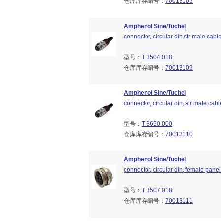
仓库库存编号：
70013109
Amphenol Sine/Tuchel
connector, circular din.str male cabl
型号：
T 3504 018
仓库库存编号：
70013109
Amphenol Sine/Tuchel
connector, circular din, str male cab
型号：
T 3650 000
仓库库存编号：
70013110
Amphenol Sine/Tuchel
connector, circular din, female panel 
型号：
T 3507 018
仓库库存编号：
70013111