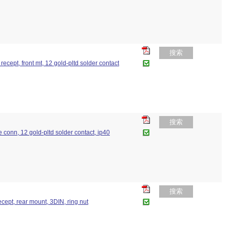
搜索
recept, front mt, 12 gold-pltd solder contact
搜索
le conn, 12 gold-pltd solder contact, ip40
搜索
ecept, rear mount, 3DIN, ring nut