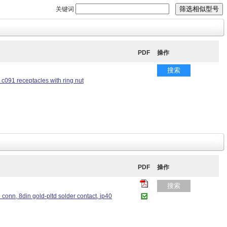
关键词
PDF
操作
搜索
r c091 receptacles with ring nut
PDF
操作
搜索
e conn, 8din gold-pltd solder contact, ip40