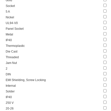
Gold
Socket
5 A
Nickel
UL94-V0
Panel Socket
Metal
IP40
Thermoplastic
Die Cast
Threaded
Jam Nut
2
DIN
EMI Shielding, Screw Locking
Internal
Solder
IP40
250 V
20-26