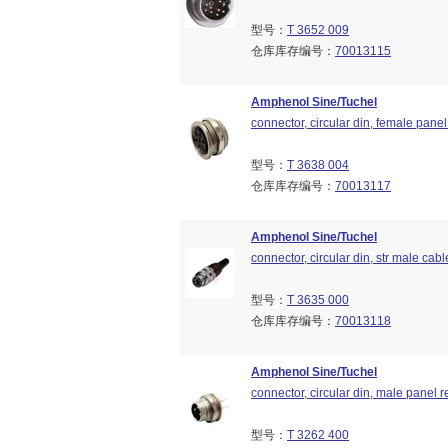
型号：
T 3652 009
仓库库存编号：
70013115
Amphenol Sine/Tuchel
connector, circular din, female panel 
型号：
T 3638 004
仓库库存编号：
70013117
Amphenol Sine/Tuchel
connector, circular din, str male cab
型号：
T 3635 000
仓库库存编号：
70013118
Amphenol Sine/Tuchel
connector, circular din, male panel r
型号：
T 3262 400