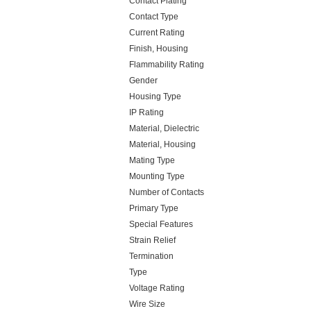
Contact Plating
Contact Type
Current Rating
Finish, Housing
Flammability Rating
Gender
Housing Type
IP Rating
Material, Dielectric
Material, Housing
Mating Type
Mounting Type
Number of Contacts
Primary Type
Special Features
Strain Relief
Termination
Type
Voltage Rating
Wire Size