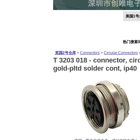
美国1号
热门搜索
英国2号仓库
>
Connectors
>
Circular Connectors
T 3203 018 -
connector, circ
gold-pltd solder cont, ip40