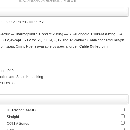
售人员确认好实时在库数量，谢谢合作！
ge 300 V, Rated Current 5 A
lectric — Thermoplastic; Contact Plating — Silver or gold.
Current Rating:
5 A,
300 V, except 150 V for 5S, 7 DIN, 8, 12 and 14 contact. Cable connector length
ion types. Crimp type is available by special order.
Cable Outlet:
6 mm.
ted IP40
ruction and Snap-In Latching
d Position
UL Recognized/IEC
Straight
C091 A Series