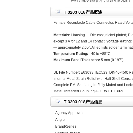
声明：图片仅供参考，请以实物为准！
T 3203 018产品概述
Female Receptacle Cable Connector, Rated Volta
Materials:
Housing — Die-cast, nickel-plated; Die
except 3 A for 12 and 14 contact.
Voltage Rating:
— approximately 2.65". Allied lists solder terminat
Temperature Rating:
–40 to +85°C.
Maximum Panel Thickness:
5 mm (0.197").
UL File Number: E63093, IEC529, DIN40-450; Ra
Internal Metal Strain Relief with Half Shell Const
Complete EMI Shielding in Fully Mated and Locke
Metal Threaded Coupling ACC to IEC130-9
T 3203 018产品信息
Agency Approvals
Angle
Brand/Series