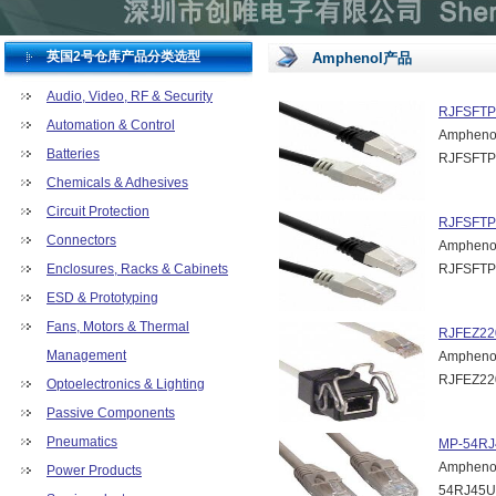
英国2号仓库产品分类选型
Amphenol产品
Audio, Video, RF & Security
RJFSFTP
Automation & Control
Amphe
Batteries
RJFSFTP
Chemicals & Adhesives
Circuit Protection
RJFSFTP
Connectors
Amphe
Enclosures, Racks & Cabinets
RJFSFTP
ESD & Prototyping
Fans, Motors & Thermal
RJFEZ22
Management
Amphe
RJFEZ22
Optoelectronics & Lighting
Passive Components
Pneumatics
MP-54RJ
Amphe
Power Products
54RJ45U