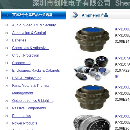
英国2号仓库产品分类选型
Amphenol产品
Audio, Video, RF & Security
97-3108
Automation & Control
97-3108B
Batteries
3108B14
Chemicals & Adhesives
Circuit Protection
97-3107
Connectors
97-3107A
Enclosures, Racks & Cabinets
3107A22
细]
ESD & Prototyping
Fans, Motors & Thermal
97-3106
Management
97-3106E
3106E24
Optoelectronics & Lighting
Passive Components
Pneumatics
97-3106
97-3106B
Power Products
3106B20