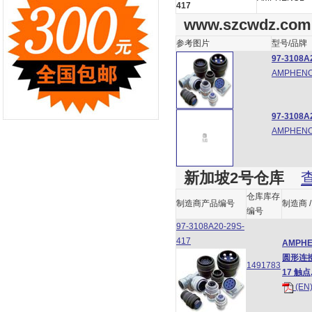
417
www.szcwdz.com
参考图片
型号/品牌
97-3108A
AMPHEN
97-3108A
AMPHENO
新加坡2号仓库
仓库库存
制造商产品编号
制造商 /
编号
97-3108A20-29S-
417
AMPH
圆形连接器,
1491783
17 触点
(EN