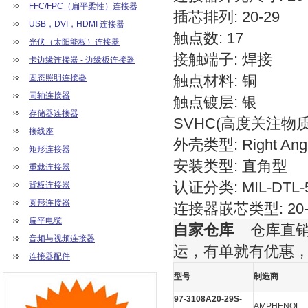
FFC/FPC（扁平柔性）连接器
插芯排列: 20-29
USB，DVI，HDMI 连接器
触点数: 17
光伏（太阳能板）连接器
接触端子: 焊接
卡边缘连接器 - 边缘板连接器
触点材料: 铜
固态照明连接器
同轴连接器
触点镀层: 银
存储器连接器
SVHC(高度关注物质): 
接线座
外壳类型: Right Angl
矩形连接器
安装类型: 直角型
重载连接器
认证分类: MIL-DTL-
背板连接器
圆形连接器
连接器嵌芯类型: 20-
扁平电缆
自家仓库
仓库直销，
音频与视频连接器
运，有单就有优惠
连接器配件
型号
制造商
97-3108A20-29S-
AMPHENOL