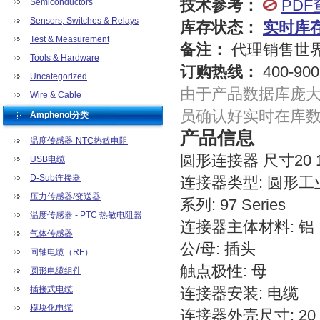
技术参考：
PDF
Semiconductors
Sensors, Switches & Relays
库存状态：
实时库
Test & Measurement
备注：
代理销售世
Tools & Hardware
订购热线：
400-900
Uncategorized
由于产品数据库庞
Wire & Cable
员确认好实时在库
Amphenol分类
产品信息
温度传感器-NTC热敏电阻
圆形连接器 尺寸20 
USB电缆
D-Sub连接器
连接器类型: 圆形工
压力传感器/变送器
系列: 97 Series
温度传感器 - PTC 热敏电阻器
连接器主体材料: 铝
气体传感器
公/母: 插头
同轴电缆（RF）
触点极性: 母
圆形电缆组件
插接式电缆
连接器安装: 电缆
模块化电缆
连接器外壳尺寸: 20