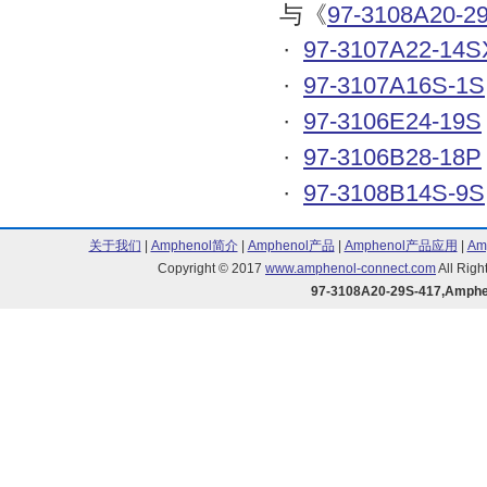
与《
97-3108A20-2
·
97-3107A22-14S
·
97-3107A16S-1S
·
97-3106E24-19S
·
97-3106B28-18P
·
97-3108B14S-9S
关于我们
|
Amphenol简介
|
Amphenol产品
|
Amphenol产品应用
|
Am
Copyright © 2017
www.amphenol-connect.com
All Ri
97-3108A20-29S-417,Amph