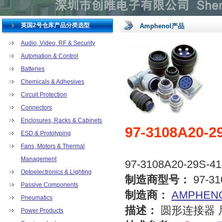
英国2号仓库产品分类选型
Amphenol产品
Audio, Video, RF & Security
Automation & Control
Batteries
Chemicals & Adhesives
Circuit Protection
Connectors
Enclosures, Racks & Cabinets
97-3108A20-2
ESD & Prototyping
Fans, Motors & Thermal
Management
97-3108A20-29S-4
Optoelectronics & Lighting
制造商型号：
97-31
Passive Components
制造商：
AMPHEN
Pneumatics
描述：
圆形连接器 尺
Power Products