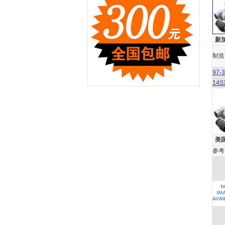
新加
制造
97-
14S
美国
参考