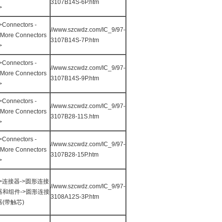
3107B14S-6P.htm
->
>Connectors -
//www.szcwdz.com/IC_9/97-
More Connectors
3107B14S-7P.htm
->
>Connectors -
//www.szcwdz.com/IC_9/97-
More Connectors
3107B14S-9P.htm
->
>Connectors -
//www.szcwdz.com/IC_9/97-
More Connectors
3107B28-11S.htm
->
>Connectors -
//www.szcwdz.com/IC_9/97-
More Connectors
3107B28-15P.htm
->
->连接器->圆形连接
//www.szcwdz.com/IC_9/97-
器和组件->圆形连接
3108A12S-3P.htm
器(带触芯)