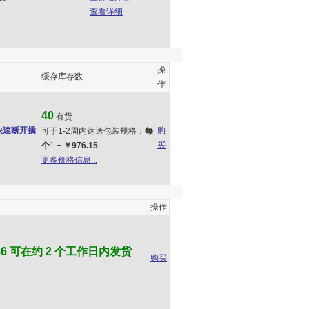
查看详细
操
缓存库存数
作
40
有货
t, 快速断开插
购
可于1-2周内达送包装规格：
每
买
个
1 +
￥976.15
更多价格信息...
操作
6 可在约 2 个工作日内发货
购买