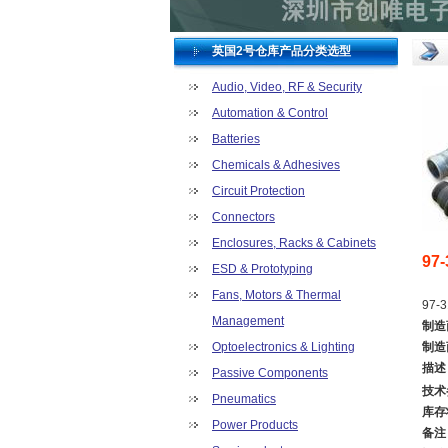
英国2号仓库产品分类选型
Audio, Video, RF & Security
Automation & Control
Batteries
Chemicals & Adhesives
Circuit Protection
Connectors
Enclosures, Racks & Cabinets
97
ESD & Prototyping
Fans, Motors & Thermal
97-
Management
制造
Optoelectronics & Lighting
制造
描述
Passive Components
技术
Pneumatics
库存
Power Products
备注