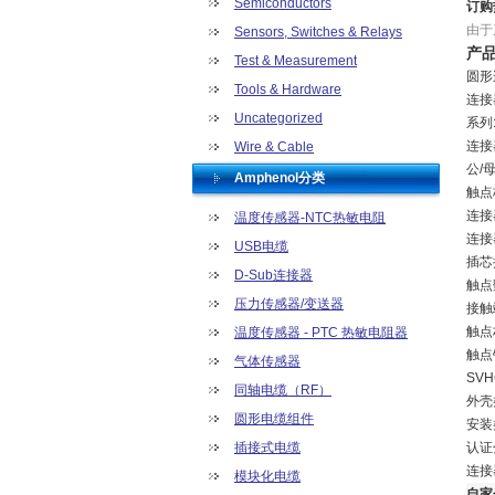
Semiconductors
订购
由于
Sensors, Switches & Relays
产
Test & Measurement
圆形
Tools & Hardware
连接
Uncategorized
系列: 
连接
Wire & Cable
公/母
Amphenol分类
触点
连接
温度传感器-NTC热敏电阻
连接
USB电缆
插芯排
D-Sub连接器
触点数
压力传感器/变送器
接触
触点
温度传感器 - PTC 热敏电阻器
触点
气体传感器
SVH
同轴电缆（RF）
外壳类
圆形电缆组件
安装
插接式电缆
认证分
连接
模块化电缆
自家