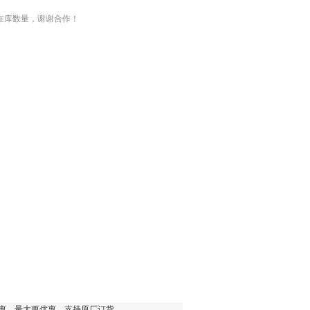
在库数量，谢谢合作！
优惠，量大更优惠，支持原厂订货