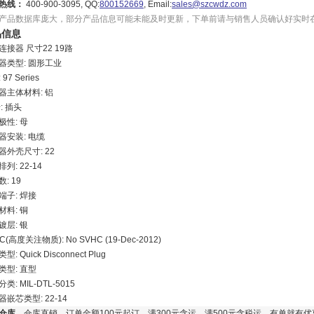
热线：
400-900-3095, QQ:
800152669
, Email:
sales@szcwdz.com
产品数据库庞大，部分产品信息可能未能及时更新，下单前请与销售人员确认好实时
品信息
连接器 尺寸22 19路
器类型: 圆形工业
97 Series
器主体材料: 铝
: 插头
极性: 母
器安装: 电缆
器外壳尺寸: 22
列: 22-14
: 19
端子: 焊接
材料: 铜
镀层: 银
C(高度关注物质): No SVHC (19-Dec-2012)
型: Quick Disconnect Plug
类型: 直型
类: MIL-DTL-5015
器嵌芯类型: 22-14
仓库
仓库直销，订单金额100元起订，满300元含运，满500元含税运，有单就有