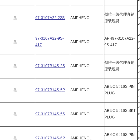
-
创唯一级代理直销
97-3107A22-22S
AMPHENOL
>
原装现货
-
97-3107A22-9S-
APH97-3107A22-
AMPHENOL
>
417
9S-417
-
创唯一级代理直销
97-3107B14S-2S
AMPHENOL
>
原装现货
-
AB 5C 5#16S PIN
97-3107B14S-5P
AMPHENOL
>
PLUG
-
AB 5C 5#16S SKT
97-3107B14S-5S
AMPHENOL
>
PLUG
-
AB 6C 6#16S PIN
97-3107B14S-6P
AMPHENOL
>