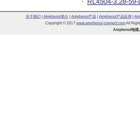
·
RL4504-3.28-59-
关于我们
|
Amphenol简介
|
Amphenol产品
|
Amphenol产品应用
|
Am
Copyright © 2017
www.amphenol-connect.com
All Ri
Amphenol电缆