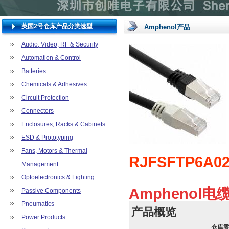
英国2号仓库产品分类选型
Amphenol产品
Audio, Video, RF & Security
Automation & Control
Batteries
Chemicals & Adhesives
Circuit Protection
Connectors
Enclosures, Racks & Cabinets
ESD & Prototyping
Fans, Motors & Thermal
RJFSFTP6A02
Management
Optoelectronics & Lighting
Amphenol电
Passive Components
Pneumatics
产品概览
Power Products
仓库