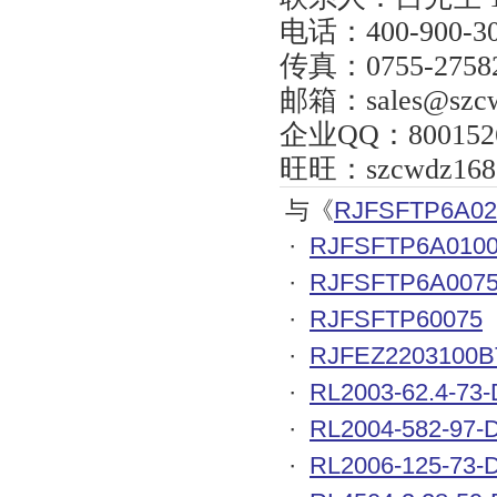
电话：
400-900-3
传真：
0755-2758
邮箱：
sales@szc
企业
QQ
：
800152
旺旺：
szcwdz168
与《
RJFSFTP6A02
·
RJFSFTP6A010
·
RJFSFTP6A007
·
RJFSFTP60075
·
RJFEZ2203100B
·
RL2003-62.4-73-
·
RL2004-582-97-
·
RL2006-125-73-