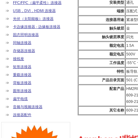
安装类型
通孔
FFC/FPC（扁平柔性）连接器
USB，DVI，HDMI 连接器
端接
压配式
光伏（太阳能板）连接器
连接器用途
紧凑型P
卡边缘连接器 - 边缘板连接器
触头镀层
金
固态照明连接器
触头镀层厚度
闪光
同轴连接器
额定电流
1.5A
存储器连接器
额定电压
500V
接线座
工作温度
-55°C 
矩形连接器
特性
板导轨
重载连接器
产品目录页面
501 (
背板连接器
配套产品
HM2R0
圆形连接器
609-2
扁平电缆
609-2
音频与视频连接器
其它名称
609-2
连接器配件