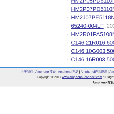
·
HM2P08PD5110
·
HM2P07PD5110
·
HM2J07PE5118
·
65240-004LF
20
·
HM2R01PA5108
·
C146 21R016 60
·
C146 10G003 50
·
C146 16R003 50
关于我们
|
Amphenol简介
|
Amphenol产品
|
Amphenol产品应用
|
Am
Copyright © 2017
www.amphenol-connect.com
All Ri
Amphenol背板