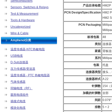
Semiconductors
产品目录绘图
HM2P 
Sensors, Switches & Relays
PCN Design/Specification
HM2 Pl
Test & Measurement
HM2 Se
Tools & Hardware
PCN Packaging
Millip
Uncategorized
Millip
Wire & Cable
标准包装
48
Amphenol分类
类别
连接器
温度传感器-NTC热敏电阻
家庭
背板连接
USB电缆
系列
Millip
D-Sub连接器
包装
托盘
压力传感器/变送器
连接器类型
接头，
温度传感器 - PTC 热敏电阻器
连接器样式
A 22
气体传感器
针脚数
154（1
同轴电缆（RF）
加载的针脚数
全部
圆形电缆组件
间距
0.079
插接式电缆
排数
5 + 2
模块化电缆