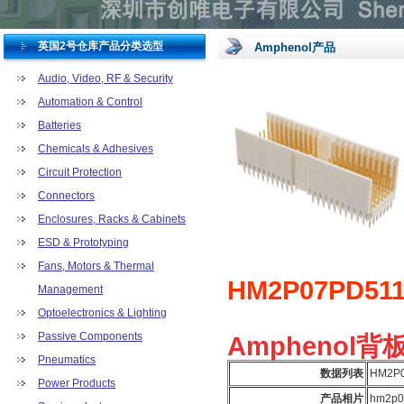
英国2号仓库产品分类选型
Amphenol产品
Audio, Video, RF & Security
Automation & Control
Batteries
Chemicals & Adhesives
Circuit Protection
Connectors
Enclosures, Racks & Cabinets
ESD & Prototyping
Fans, Motors & Thermal
HM2P07PD511
Management
Optoelectronics & Lighting
Passive Components
Amphenol背板
Pneumatics
数据列表
HM2P0
Power Products
产品相片
hm2p0