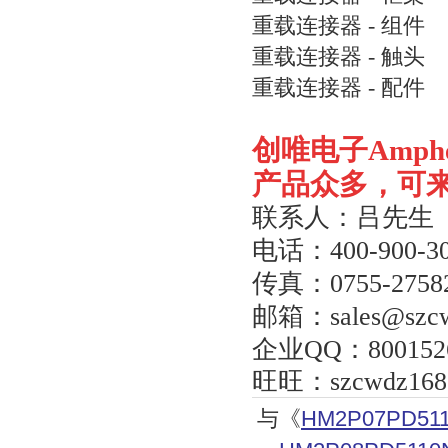
重载连接器 - 组件
重载连接器 - 触头
重载连接器 - 配件
创唯电子
Amph
产品众多，可
联系人：吕先生
电话：
400-900-3
传真：
0755-2758
邮箱：
sales@szc
企业
QQ
：
800152
旺旺：
szcwdz168
与《
HM2P07PD511