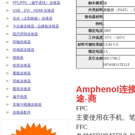
FFC/FPC（扁平柔性）连接器
触头镀层
锡
外壳材料
聚酰胺（PA6T），
USB，DVI，HDMI 连接器
致动器材料
-
光伏（太阳能板）连接器
特性
-
卡边缘连接器 - 边缘板连接器
额定电压
100V
固态照明连接器
工作温度
-55°C ~ 105°C
同轴连接器
材料可燃性等级
UL94 V-0
存储器连接器
额定电流
1A
接线座
其它名称
609-1786-2
HFW6R1STE1LF
矩形连接器
重载连接器
背板连接器
Amphenol
圆形连接器
途
-商
扁平电缆
音频与视频连接器
FPC
连接器配件
主要使用在手机、笔
FFC