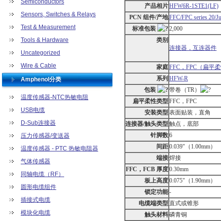
Semiconductors
产品相片
HFW6R-1STE1(LF)
Sensors, Switches & Relays
PCN 组件/产地
FFC/FPC series 20/Ju
Test & Measurement
标准包装
2,000
Tools & Hardware
类别
连接器，互连器件
Uncategorized
Wire & Cable
家庭
FFC，FPC（扁平
系列
HFW-R
Amphenol分类
包装
带卷（TR）
温度传感器-NTC热敏电阻
扁平柔性类型
FFC，FPC
USB电缆
安装类型
表面贴装，直角
D-Sub连接器
连接器/触头类型
触点，底部
针脚数
6
压力传感器/变送器
间距
0.039"（1.00mm）
温度传感器 - PTC 热敏电阻器
端接
焊接
气体传感器
FFC，FCB 厚度
0.30mm
同轴电缆（RF）
板上高度
0.075"（1.90mm）
圆形电缆组件
锁定功能
-
插接式电缆
电缆端类型
直式或锥形
模块化电缆
触头材料
磷青铜