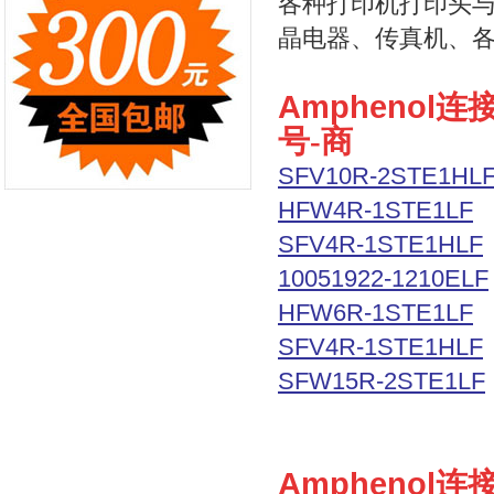
各种打印机打印头
晶电器、传真机、
Amphenol
号
-商
SFV10R-2STE1HL
HFW4R-1STE1LF
SFV4R-1STE1HLF
10051922-1210ELF
HFW6R-1STE1LF
SFV4R-1STE1HLF
SFW15R-2STE1LF
Amphenol