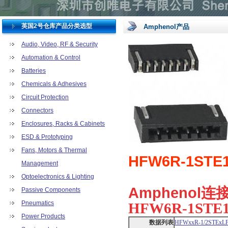
英国2号仓库产品分类选型
Amphenol产品
Audio, Video, RF & Security
Automation & Control
Batteries
Chemicals & Adhesives
Circuit Protection
Connectors
Enclosures, Racks & Cabinets
ESD & Prototyping
Fans, Motors & Thermal
HFW6R-1STE
Management
Optoelectronics & Lighting
Amphenol
Passive Components
Pneumatics
HFW6R-1STE
Power Products
数据列表
HFWxxR-1/2STExL