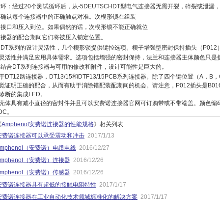
环：经过20个测试循环后，从-5DEUTSCHDT型电气连接器无需开裂，碎裂或泄
助确认每个连接器中的正确触点对准。次楔形锁在组装
合接口和压入到位。如果偶然的话，次楔形锁不能正确就位
连接器的配合期间它们将被压入锁定位置。
了DT系列的设计灵活性，几个楔形锁提供键控选项。楔子
增强型密封保持插头（P01
灵活性并满足应用
具体需求。选项包括增强的密封保持，法兰和连接器主体颜色只是
过结合DT系列连接器与可用的修改和附件，设计可能性
是巨大的。
DT12路连接器，DT13/15和DTF13/15PCB
系列连接器。除了四个键位置（A，B，
觉证明正确的配合，从而有助于消除错配
装配期间的机会。
请注意，P012插头是B0
诊断的集成LED。
壳体具有减小直径的密封件并且可以
安费诺连接器官网可订购带或不带端盖。颜色编
DC。
《
Amphenol安费诺连接器的性能规格
》相关列表
安费诺连接器可以承受震动和冲击
2017/1/13
Amphenol（安费诺）电缆电线
2016/12/27
Amphenol（安费诺）连接器
2016/12/26
Amphenol（安费诺）传感器
2016/12/26
安费诺连接器具有超低的接触电阻特性
2017/1/17
安费诺连接器在工业自动化技术领域标准化的解决方案
2017/1/17