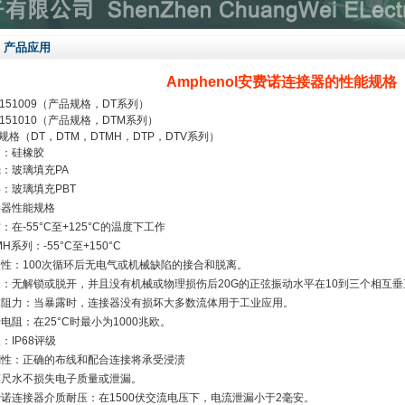
产品应用
Amphenol安费诺连接器的性能规格
8-151009（产品规格，DT系列）
8-151010（产品规格，DTM系列）
规格（DT，DTM，DTMH，DTP，DTV系列）
圈：硅橡胶
：玻璃填充PA
：玻璃填充PBT
接器性能规格
：在-55°C至+125°C的温度下工作
MH系列：-55°C至+150°C
性：100次循环后无电气或机械缺陷
的接合和脱离。
动：无解锁或脱开，并且没有机械或
物理损伤后20G的正弦振动水平在10
到三个相互垂
体阻力：当暴露时，连接器没有损坏
大多数流体用于工业应用。
电阻：在25°C时最小为1000兆欧。
：IP68评级
潮性：正确的布线和配合连接将承受浸渍
英尺水不损失电子质量或泄漏。
诺连接器介质耐压：在1500伏交流电压下，电流泄漏小于2毫安。