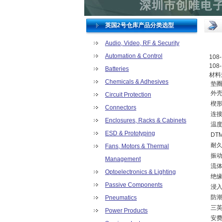
英国2号仓库产品分类选型
Audio, Video, RF & Security
Automation & Control
10
10
Batteries
材料
Chemicals & Adhesives
垫
外壳
Circuit Protection
楔形
Connectors
连
Enclosures, Racks & Cabinets
温度
ESD & Prototyping
DT
耐久
Fans, Motors & Thermal
振
Management
流
Optoelectronics & Lighting
绝缘
Passive Components
浸入
防
Pneumatics
三
Power Products
安费