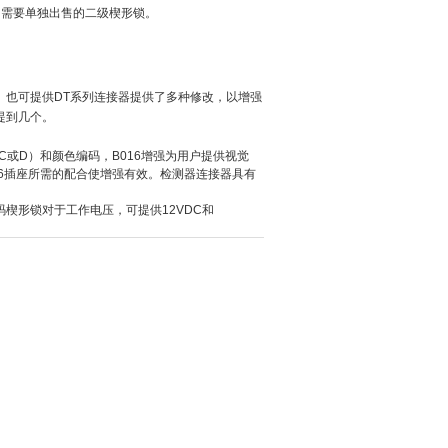
漏，需要单独出售的二级楔形锁。
2）也可提供DT系列连接器提供了多种修改，以增强
提到几个。
C或
D）和颜色编码，B016增强为用户提供视觉
16插座所需的配合
使增强有效。检测器连接器具有
码楔形锁
对于工作电压，可提供12VDC和