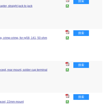
搜索
apter, straight jack to jack
搜索
lug, crimp-crimp, for rg58, 141, 50 ohm
搜索
ecept, rear mount, solder cup terminal
搜索
 bezel; 22mm mount