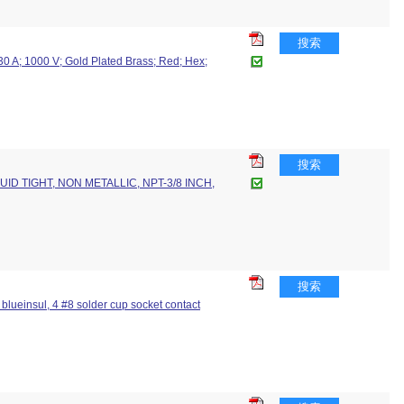
搜索
 30 A; 1000 V; Gold Plated Brass; Red; Hex;
搜索
ID TIGHT, NON METALLIC, NPT-3/8 INCH,
搜索
 blueinsul, 4 #8 solder cup socket contact