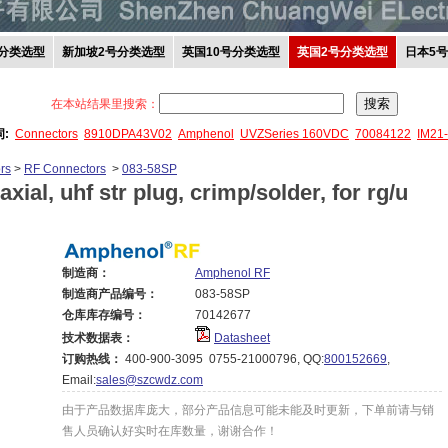
分类选型
新加坡2号分类选型
英国10号分类选型
英国2号分类选型
日本5
在本站结果里搜索：
词:
Connectors
8910DPA43V02
Amphenol
UVZSeries 160VDC
70084122
IM21
rs
>
RF Connectors
>
083-58SP
axial, uhf str plug, crimp/solder, for rg/u
制造商：
Amphenol RF
制造商产品编号：
083-58SP
仓库库存编号：
70142677
技术数据表：
Datasheet
订购热线：
400-900-3095 0755-21000796, QQ:
800152669
,
Email:
sales@szcwdz.com
由于产品数据库庞大，部分产品信息可能未能及时更新，下单前请与销
售人员确认好实时在库数量，谢谢合作！