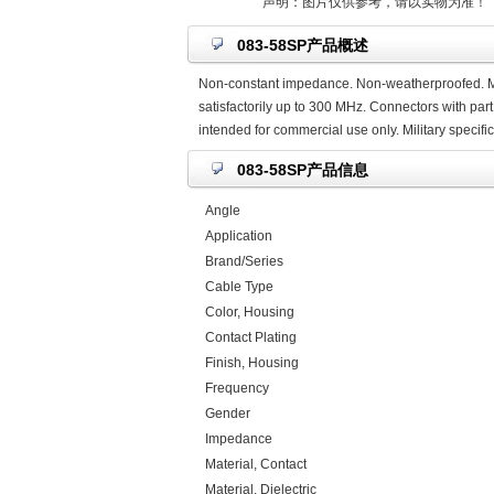
声明：图片仅供参考，请以实物为准！
083-58SP产品概述
Non-constant impedance. Non-weatherproofed. Mic
satisfactorily up to 300 MHz. Connectors with part
intended for commercial use only. Military specif
083-58SP产品信息
Angle
Application
Brand/Series
Cable Type
Color, Housing
Contact Plating
Finish, Housing
Frequency
Gender
Impedance
Material, Contact
Material, Dielectric