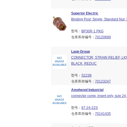
Superior Electric
Binding Post, Single; Standard Nut;
型号：
BP30R-1 PKG
仓库库存编号：
70120689
Lapp Group
CONNECTOR, STRAIN RELIEF, LIQU
BLACK, REDUC
型号：
S2238
仓库库存编号：
70123247
Amphenol Industrial
connector comp, insert only, size 24,
型号：
97-24-22S
仓库库存编号：
70141435