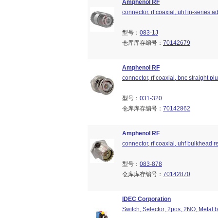
Amphenol RF
connector, rf coaxial, uhf in-series ad
型号：
083-1J
仓库库存编号：
70142679
Amphenol RF
connector, rf coaxial, bnc straight p
型号：
031-320
仓库库存编号：
70142862
Amphenol RF
connector, rf coaxial, uhf bulkhead r
型号：
083-878
仓库库存编号：
70142870
IDEC Corporation
Switch, Selector; 2pos; 2NO; Metal