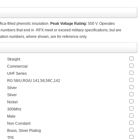
a-filled phenolic insulation.
Peak Voltage Rating:
500 V. Operates
 numbers that end in -RFX meet or exceed military specifications, but are
ication numbers, where shown, are for reference only.
Straight
Commercial
UHF Series
RG 58/U,RG/U 141,58,58C,142
Silver
Silver
Nickel
300MHz
Male
Non Constant
Brass, Silver Plating
TFE