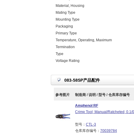
Material, Housing
Mating Type
Mounting Type
Packaging
Primary Type
Temperature, Operating, Maximum
Termination
Type
Voltage Rating
083-58SP产品配件
参考图片
制造商 / 说明 / 型号 / 仓库库存编号
Amphenol RF
Crimp Tool; Manual/Ratcheted; 0.1/
型号：
CTL-3
仓库库存编号：
70039784