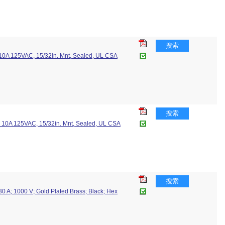
搜索
, 10A 125VAC, 15/32in. Mnt, Sealed, UL CSA
搜索
, 10A 125VAC, 15/32in. Mnt, Sealed, UL CSA
搜索
30 A; 1000 V; Gold Plated Brass; Black; Hex