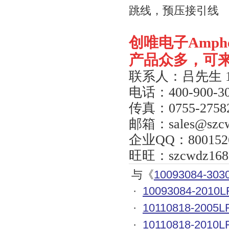
跳线，预压接引线
创唯电子
Amph
产品众多，可
联系人：吕先生
电话：
400-900-3
传真：
0755-2758
邮箱：
sales@szc
企业
QQ
：
800152
旺旺：
szcwdz168
与《
10093084-303
·
10093084-2010L
·
10110818-2005L
·
10110818-2010L