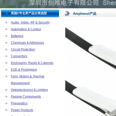
英国2号仓库产品分类选型
Amphenol产品
Audio, Video, RF & Security
Automation & Control
Batteries
Chemicals & Adhesives
Circuit Protection
Connectors
Enclosures, Racks & Cabinets
ESD & Prototyping
Fans, Motors & Thermal
Management
Optoelectronics & Lighting
Passive Components
Pneumatics
Power Products