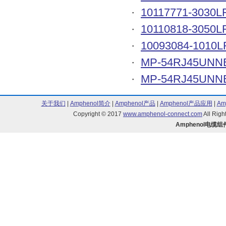
·
10117771-3030L
·
10110818-3050L
·
10093084-1010L
·
MP-54RJ45UNNE
·
MP-54RJ45UNNE
关于我们
|
Amphenol简介
|
Amphenol产品
|
Amphenol产品应用
|
Am
Copyright © 2017
www.amphenol-connect.com
All Ri
Amphenol电缆组件