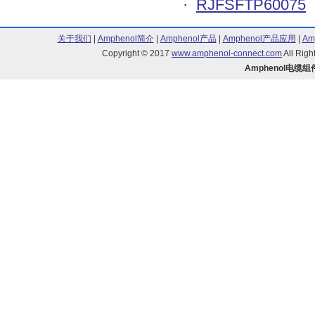
·
RJFSFTP60075
关于我们
|
Amphenol简介
|
Amphenol产品
|
Amphenol产品应用
|
Am
Copyright © 2017
www.amphenol-connect.com
All Ri
Amphenol电缆组件