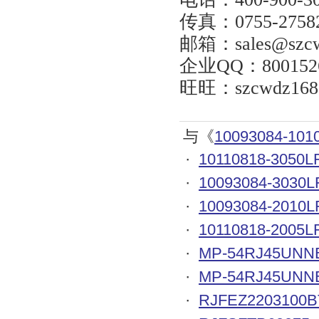
传真：
0755-2758
邮箱：
sales@szc
企业
QQ
：
800152
旺旺：
szcwdz168
与《
10093084-101
·
10110818-3050L
·
10093084-3030L
·
10093084-2010L
·
10110818-2005L
·
MP-54RJ45UNNE
·
MP-54RJ45UNNE
·
RJFEZ2203100B