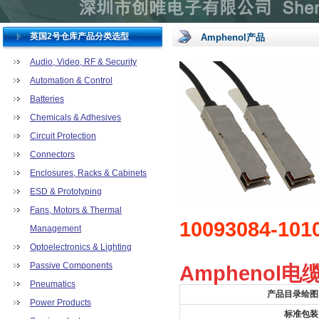
英国2号仓库产品分类选型
Amphenol产品
Audio, Video, RF & Security
Automation & Control
Batteries
Chemicals & Adhesives
Circuit Protection
Connectors
Enclosures, Racks & Cabinets
ESD & Prototyping
Fans, Motors & Thermal
10093084-101
Management
Optoelectronics & Lighting
Passive Components
Amphenol电缆
Pneumatics
产品目录绘图
Power Products
标准包装