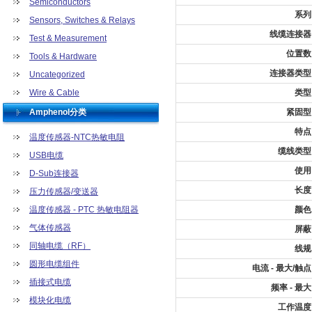
Semiconductors
系列
Sensors, Switches & Relays
线缆连接器
Test & Measurement
位置数
Tools & Hardware
连接器类型
Uncategorized
Wire & Cable
类型
Amphenol分类
紧固型
特点
温度传感器-NTC热敏电阻
缆线类型
USB电缆
使用
D-Sub连接器
长度
压力传感器/变送器
温度传感器 - PTC 热敏电阻器
颜色
气体传感器
屏蔽
同轴电缆（RF）
线规
圆形电缆组件
电流 - 最大/触点
插接式电缆
频率 - 最大
模块化电缆
工作温度