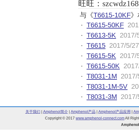
旺旺：
szcwdz168
与《
T6615-10KF
》
·
T6615-50KF
201
·
T6613-5K
2017/
·
T6615
2017/5/27
·
T6615-5K
2017/
·
T6615-50K
2017
·
T8031-1M
2017/
·
T8031-1M-5V
20
·
T8031-3M
2017/
关于我们
|
Amphenol简介
|
Amphenol产品
|
Amphenol产品应用
|
Am
Copyright © 2017
www.amphenol-connect.com
All Ri
Ampheno