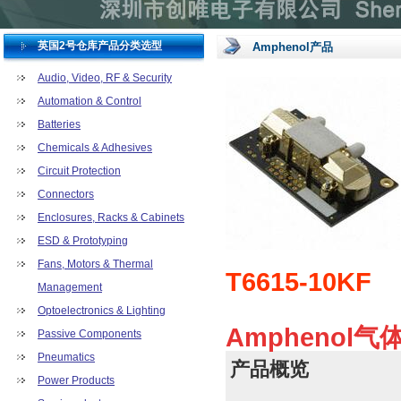
英国2号仓库产品分类选型
Amphenol产品
Audio, Video, RF & Security
Automation & Control
Batteries
Chemicals & Adhesives
Circuit Protection
Connectors
Enclosures, Racks & Cabinets
ESD & Prototyping
Fans, Motors & Thermal
T6615-10KF
Management
Optoelectronics & Lighting
Amphenol气体
Passive Components
Pneumatics
产品概览
Power Products