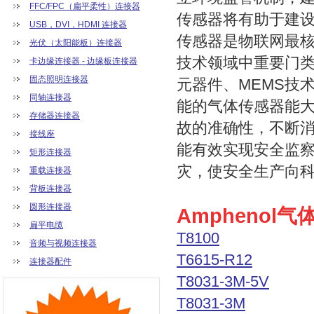
FFC/FPC（扁平柔性）连接器
传感器将有助于建
USB，DVI，HDMI 连接器
传感器是物联网最
光伏（太阳能板）连接器
技术领域中重要门
卡边缘连接器 - 边缘板连接器
固态照明连接器
元器件、MEMS技
同轴连接器
能的气体传感器能
存储器连接器
故的准确性，不断
接线座
能有效实现安全监
矩形连接器
灾，使安全生产向
重载连接器
背板连接器
圆形连接器
Amphenol
扁平电缆
T8100
音频与视频连接器
T6615-R12
连接器配件
T8031-3M-5V
T8031-3M