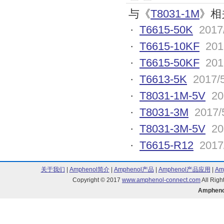
与《
T8031-1M
》相
·
T6615-50K
2017
·
T6615-10KF
201
·
T6615-50KF
201
·
T6613-5K
2017/
·
T8031-1M-5V
20
·
T8031-3M
2017/
·
T8031-3M-5V
20
·
T6615-R12
2017
关于我们
|
Amphenol简介
|
Amphenol产品
|
Amphenol产品应用
|
Am
Copyright © 2017
www.amphenol-connect.com
All Ri
Amphen