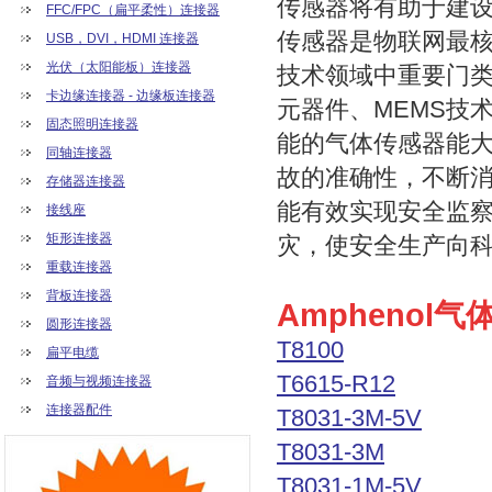
传感器将有助于建
FFC/FPC（扁平柔性）连接器
传感器是物联网最
USB，DVI，HDMI 连接器
光伏（太阳能板）连接器
技术领域中重要门
卡边缘连接器 - 边缘板连接器
元器件、MEMS技
固态照明连接器
能的气体传感器能
同轴连接器
故的准确性，不断
存储器连接器
能有效实现安全监
接线座
矩形连接器
灾，使安全生产向
重载连接器
背板连接器
Amphenol
圆形连接器
T8100
扁平电缆
T6615-R12
音频与视频连接器
连接器配件
T8031-3M-5V
T8031-3M
T8031-1M-5V