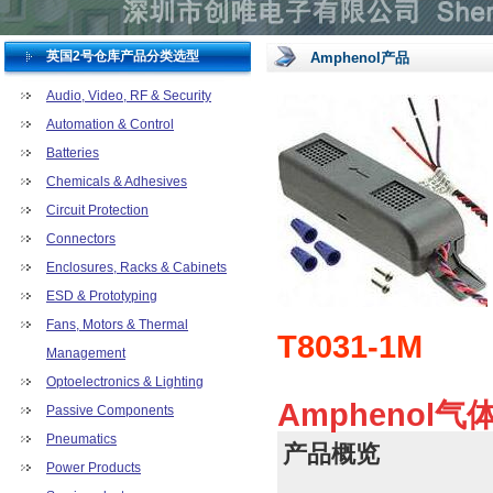
英国2号仓库产品分类选型
Amphenol产品
Audio, Video, RF & Security
Automation & Control
Batteries
Chemicals & Adhesives
Circuit Protection
Connectors
Enclosures, Racks & Cabinets
ESD & Prototyping
Fans, Motors & Thermal
T8031-1M
Management
Optoelectronics & Lighting
Amphenol气
Passive Components
Pneumatics
产品概览
Power Products